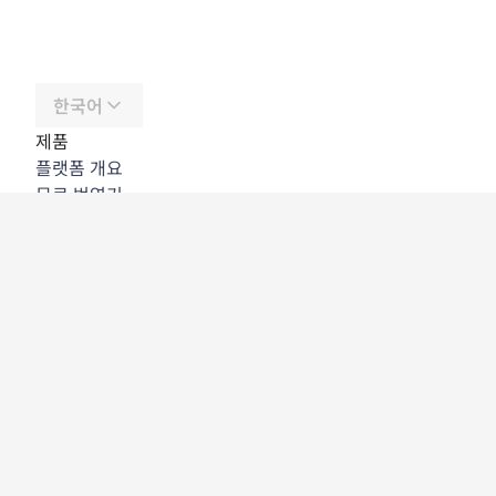
한국어
제품
플랫폼 개요
무료 번역기
DeepL API
DeepL Write
DeepL Voice
DeepL Voice for Meetings
DeepL Voice for Conversations
앱 및 통합
DeepL Pro
DeepL의 강점
데이터 보안
품질
Customization Hub