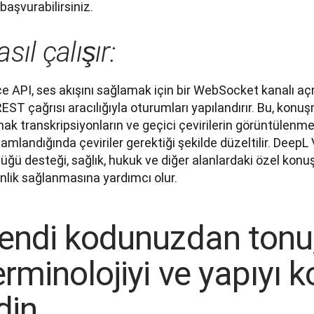
 başvurabilirsiniz.
sıl çalışır:
ce API, ses akışını sağlamak için bir WebSocket kanalı a
REST çağrısı aracılığıyla oturumları yapılandırır. Bu, kon
ak transkripsiyonların ve geçici çevirilerin görüntülenmes
mlandığında çeviriler gerektiği şekilde düzeltilir. DeepL V
üğü desteği, sağlık, hukuk ve diğer alanlardaki özel konu
nlik sağlanmasına yardımcı olur.
endi kodunuzdan tonu
erminolojiyi ve yapıyı k
din