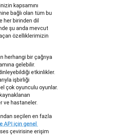
inizin kapsamını 
ine bağlı olan tüm bu 
her birinden dil 
rinde şu anda mevcut 
çan özelliklerimizin 
in herhangi bir çağrıya 
ına gelebilir. 
leyebildiği etkinlikler. 
yla işbirliği 
el çok oyunculu oyunlar. 
 kaynaklanan 
ler ve hastaneler.
ndan seçilen en fazla 
API için genel 
ses çevirisine erişim 