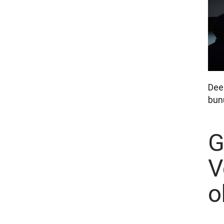
Deep
bun
G
V
o