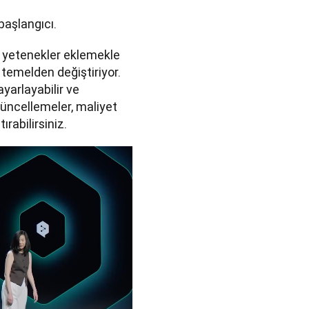
aşlangıcı.  
 yetenekler eklemekle 
temelden değiştiriyor. 
yarlayabilir ve 
üncellemeler, maliyet 
ırabilirsiniz.