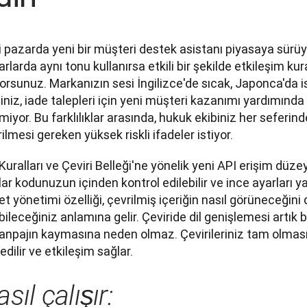
i pazarda yeni bir müşteri destek asistanı piyasaya sürü
rlarda aynı tonu kullanırsa etkili bir şekilde etkileşim ku
yorsunuz. Markanızın sesi İngilizce'de sıcak, Japonca'da i
iniz, iade talepleri için yeni müşteri kazanımı yardımında 
miyor. Bu farklılıklar arasında, hukuk ekibiniz her seferinde 
ilmesi gereken yüksek riskli ifadeler istiyor.
 Kuralları ve Çeviri Belleği'ne yönelik yeni API erişim düze
ar kodunuzun içinden kontrol edilebilir ve ince ayarları yapı
et yönetimi özelliği, çevrilmiş içeriğin nasıl görüneceğini 
ileceğiniz anlamına gelir. Çeviride dil genişlemesi artık b
npajın kaymasına neden olmaz. Çevirileriniz tam olması g
edilir ve etkileşim sağlar.
sıl çalışır: