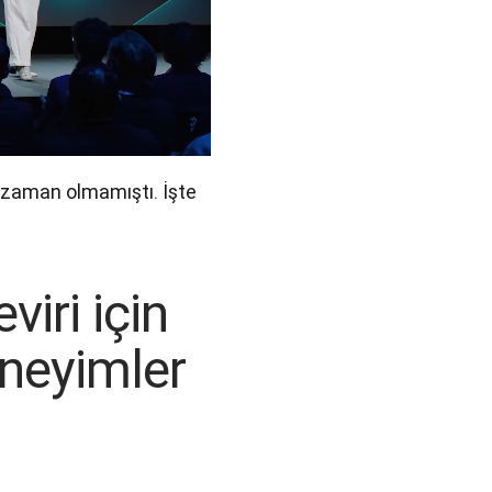
 zaman olmamıştı. İşte 
iri için
eneyimler