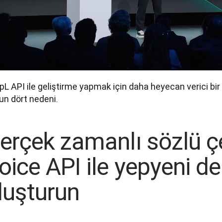
L API ile geliştirme yapmak için daha heyecan verici bir
un dört nedeni.
erçek zamanlı sözlü çev
oice API ile yepyeni d
luşturun