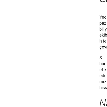
Yed
paza
bili
ekib
iste
çevr
Stil
bunl
etik
edeb
miza
hiss
Na