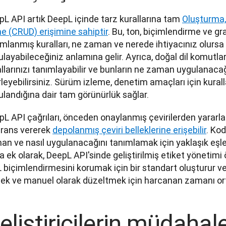
L API artık DeepL içinde tarz kurallarına tam 
Oluşturma,
e (CRUD) erişimine sahiptir
. Bu, ton, biçimlendirme ve g
mlanmış kuralları, ne zaman ve nerede ihtiyacınız olursa 
layabileceğiniz anlamına gelir. Ayrıca, doğal dil komutları
llarınızı tanımlayabilir ve bunların ne zaman uygulanacağ
rleyebilirsiniz. Sürüm izleme, denetim amaçları için kural
landığına dair tam görünürlük sağlar.
L API çağrıları, önceden onaylanmış çevirilerden yararla
rans vererek 
depolanmış çeviri belleklerine erişebilir
. Kod
n ve nasıl uygulanacağını tanımlamak için yaklaşık eşleşm
 ek olarak, DeepL API'sinde geliştirilmiş etiket yönetimi ö
biçimlendirmesini korumak için bir standart oluşturur ve
ek ve manuel olarak düzeltmek için harcanan zamanı orta
eliştiricilerin müdahal