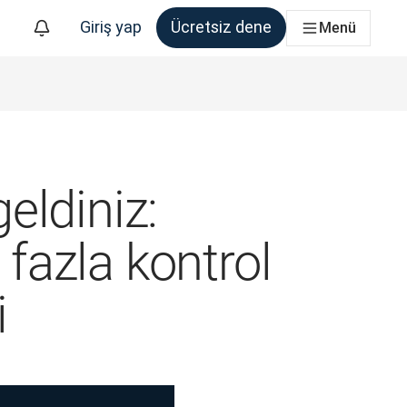
Giriş yap
Ücretsiz dene
Menü
eldiniz:
 fazla kontrol
i