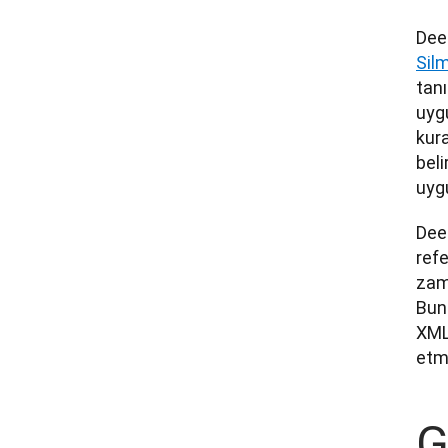
Deep
Silm
tanı
uygu
kura
beli
uygu
Deep
refe
zama
Buna
XML 
etm
G