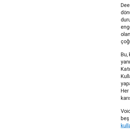
Deep
dönü
duru
enge
olan
çoğu
Bu, 
yanı
Katı
Kull
yapa
Her 
karı
Voic
beş 
kul