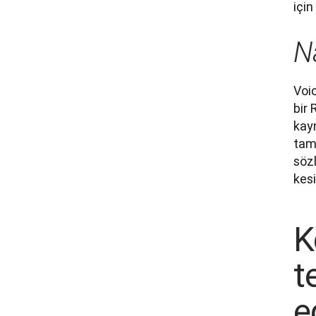
için
Na
Voi
bir 
kayn
tama
sözl
kesi
K
t
e