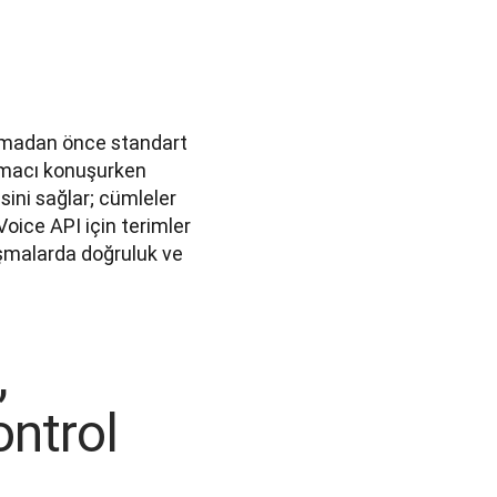
çmadan önce standart 
uşmacı konuşurken 
ini sağlar; cümleler 
oice API için terimler 
şmalarda doğruluk ve 
,
ontrol