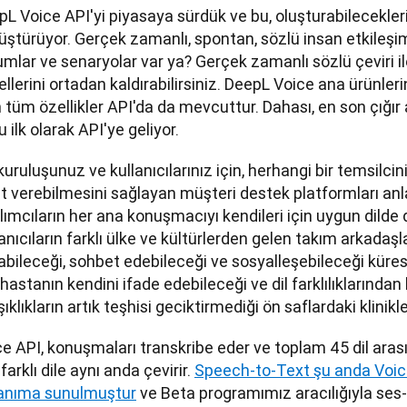
L Voice API'yi piyasaya sürdük ve bu, oluşturabilecekler
ştürüyor. Gerçek zamanlı, spontan, sözlü insan etkileşim
mlar ve senaryolar var ya? Gerçek zamanlı sözlü çeviri ile 
llerini ortadan kaldırabilirsiniz. DeepL Voice ana ürünle
 tüm özellikler API'da da mevcuttur. Dahası, en son çığır a
 ilk olarak API'ye geliyor.
kuruluşunuz ve kullanıcılarınız için, herhangi bir temsilcin
t verebilmesini sağlayan müşteri destek platformları anlam
lımcıların her ana konuşmacıyı kendileri için uygun dilde din
anıcıların farklı ülke ve kültürlerden gelen takım arkadaşları
bileceği, sohbet edebileceği ve sosyalleşebileceği küres
hastanın kendini ifade edebileceği ve dil farklılıklarından
şıklıkların artık teşhisi geciktirmediği ön saflardaki klinik
e API, konuşmaları transkribe eder ve toplam 45 dil arası
farklı dile aynı anda çevirir. 
Speech-to-Text şu anda Voice 
lanıma sunulmuştur
 ve Beta programımız aracılığıyla ses-