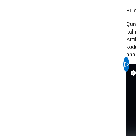
Bu d
Çün
kalm
Artı
kodu
anal