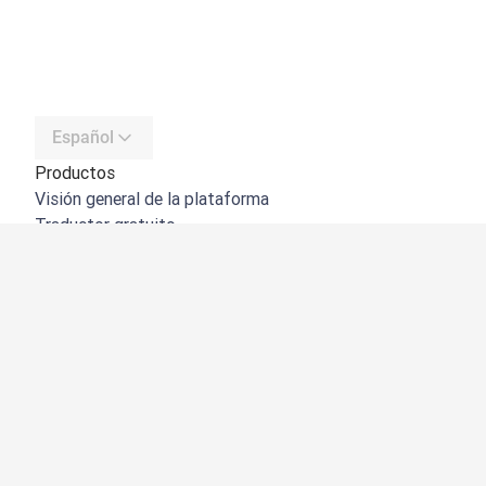
Español
Productos
Visión general de la plataforma
Traductor gratuito
API de DeepL
DeepL Write
DeepL Voice
DeepL Voice for Meetings
DeepL Voice for Conversations
Aplicaciones e integraciones
DeepL Pro
Por qué DeepL
Seguridad de datos
Calidad