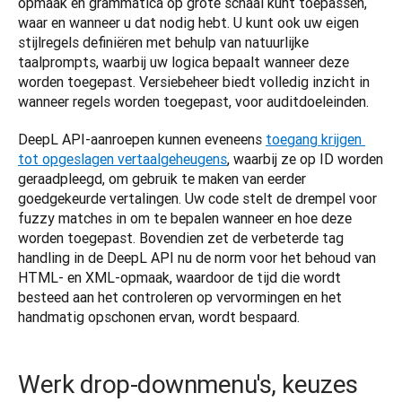
opmaak en grammatica op grote schaal kunt toepassen, 
waar en wanneer u dat nodig hebt. U kunt ook uw eigen 
stijlregels definiëren met behulp van natuurlijke 
taalprompts, waarbij uw logica bepaalt wanneer deze 
worden toegepast. Versiebeheer biedt volledig inzicht in 
wanneer regels worden toegepast, voor auditdoeleinden.
DeepL API-aanroepen kunnen eveneens 
toegang krijgen 
tot opgeslagen vertaalgeheugens
, waarbij ze op ID worden 
geraadpleegd, om gebruik te maken van eerder 
goedgekeurde vertalingen. Uw code stelt de drempel voor 
fuzzy matches in om te bepalen wanneer en hoe deze 
worden toegepast. Bovendien zet de verbeterde tag 
handling in de DeepL API nu de norm voor het behoud van 
HTML- en XML-opmaak, waardoor de tijd die wordt 
besteed aan het controleren op vervormingen en het 
handmatig opschonen ervan, wordt bespaard. 
Werk drop-downmenu's, keuzes