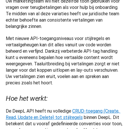
Uw marketingteam wil niet dezelfde toon gebruiken voor 
vragen over terugbetalingen als voor hulp bij onboarding. 
Te midden van al deze variaties heeft uw juridische team 
echter behoefte aan consistente vertalingen van 
belangrijke zinnen.
Met nieuwe API-toegangsniveaus voor stijlregels en 
vertaalgeheugen kan dit alles vanuit uw code worden 
beheerd en verfijnd. Dankzij verbeterde API-tag handling 
kunt u eveneens bepalen hoe vertaalde content wordt 
weergegeven. Taaluitbreiding bij vertalingen zorgt er niet 
langer voor dat koppen uitlopen en lay-outs verschuiven. 
Uw vertalingen zien eruit, voelen aan en spreken aan 
precies zoals het hoort.
Hoe het werkt:
De DeepL API heeft nu volledige 
CRUD-toegang (Create, 
Read, Update en Delete) tot stijlregels
 binnen DeepL. Dit 
betekent dat u vooraf gedefinieerde conventies voor toon, 