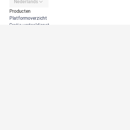
Nederlands
Producten
Platformoverzicht
Gratis vertaaldienst
DeepL API
DeepL Write
DeepL Voice
DeepL Voice for Meetings
DeepL Voice for Conversations
Apps en integraties
DeepL Pro
Waarom DeepL
Gegevensbeveiliging
Kwaliteit
Customization hub
Toegankelijkheid
Functies