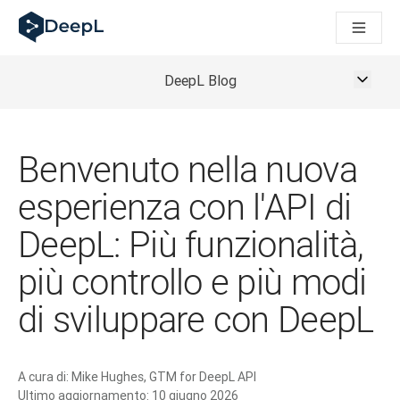
DeepL per gli agenti IA
Translation Flow di DeepL: Nuovi flussi di lavoro basati sull'IA
The ROI of AI-native translation
How we brought Swiss German to DeepL
DeepL Blog
Scopri Translation Flow: La localizzazione che automatizza i fl
Decifrare la fiducia nell'IA linguistica aziendale. A colloquio c
Sistema di valutazione qualità traduzioni DeepL in sviluppo
Benvenuto nella nuova
Da traduzione testi a piattaforma vocale in tempo reale
Building an instantly accessible voice demo with DeepL Voic
esperienza con l'API di
DeepL: Più funzionalità,
più controllo e più modi
di sviluppare con DeepL
A cura di:
Mike Hughes, GTM for DeepL API
Ultimo aggiornamento:
10 giugno 2026