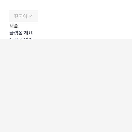
한국어
제품
플랫폼 개요
무료 번역기
DeepL API
DeepL Write
DeepL Voice
DeepL Voice for Meetings
DeepL Voice for Conversations
앱 및 통합
DeepL Pro
DeepL의 강점
데이터 보안
품질
Customization Hub
접근성