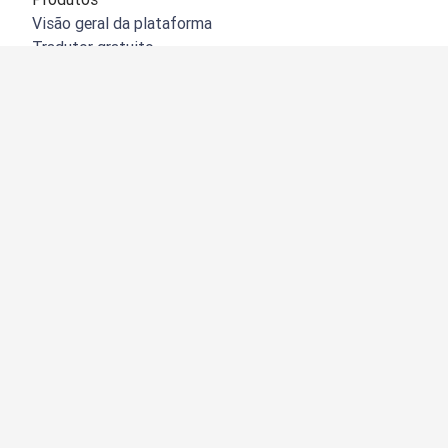
Visão geral da plataforma
Tradutor gratuito
API do DeepL
DeepL Write
DeepL Voice
DeepL Voice for Meetings
DeepL Voice for Conversations
Aplicações e integrações
DeepL Pro
Porquê o DeepL?
Segurança de dados
Qualidade
Customization Hub
Acessibilidade
Funções
Tradução de documentos
Tradução de documentos PDF