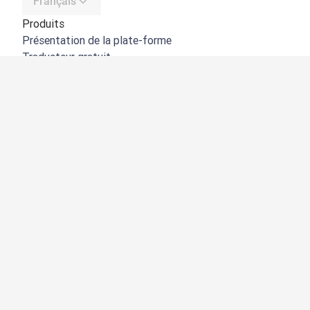
Français
Produits
Présentation de la plate-forme
Traducteur gratuit
API de DeepL
DeepL Write
DeepL Voice
DeepL Voice for Meetings
DeepL Voice for Conversations
Applications et intégrations
DeepL Pro
Pourquoi DeepL
Protection des données
Qualité
Customization Hub
Accessibilité
Fonctionnalités