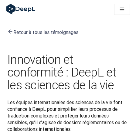
DeepL pour agents IA
Translation Flow de DeepL : des nouveaux processus optimisés
The ROI of AI-native translation
How we brought Swiss German to DeepL
Retour à tous les témoignages
Découvrez Translation Flow : la localisation qui automatise v
Décoder la notion de confiance dans l'IA linguistique pour les
Évaluation qualité traduction chez DeepL
De la traduction de texte à la traduction vocale en temps réel
Innovation et
Building an instantly accessible voice demo with DeepL Voic
conformité : DeepL et
les sciences de la vie
Les équipes internationales des sciences de la vie font 
confiance à DeepL pour simplifier leurs processus de 
traduction complexes et protéger leurs données 
sensibles, qu’il s’agisse de dossiers réglementaires ou de 
collaborations internationales.