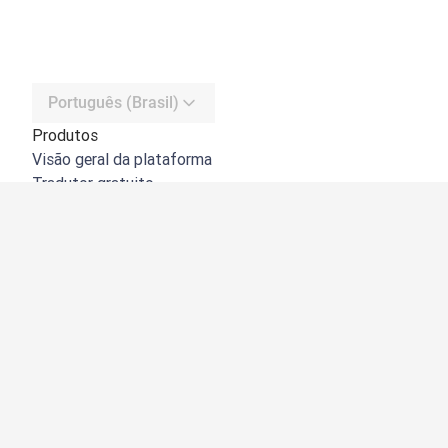
Português (Brasil)
Produtos
Visão geral da plataforma
Tradutor gratuito
API do DeepL
DeepL Write
DeepL Voice
DeepL Voice for Meetings
DeepL Voice for Conversations
Apps e integrações
DeepL Pro
Por que usar o DeepL
Segurança de dados
Qualidade
Customization Hub