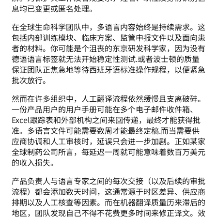
息均已变更或匿名处理。
在全球生命科学团队中，多语言内容始终是持续需求。这
包括内部训练模块、临床方案、监管申报文件以及面向患
者的材料。你可能是个沮丧的东京研发科学家，因为没有
德语语言标签就无法开始稳定性测试.或者波士顿的质量
保证团队正焦急地等待西班牙语标准操作规程，以便紧急
批次放行。
然而在许多组织中，人工翻译流程依然缓慢且支离破碎。
一份产品用户的用户手册可能在多个电子邮件收件箱、
Excel跟踪表和外部机构之间来回传递，最终才能获得批
准。多语言文件可能需要数周才能最终定稿.而当需要供
应商协调和人工审核时，延误只会进一步加剧。正如某家
全球制药公司所言，每延迟一周就可能意味着数百万美元
的收入损失。
产品负责人与语言专家之间的每次交接（以及后续的审批
流程）都会添加数天时间，这通常源于时区差异、供应商
排期以及人工核查等因素。而在机器翻译质量历来滞后的
地区，团队发现自己不得不花费更多时间来修正译文。效