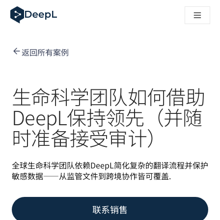
DeepL 人工智能智能体
DeepL Translation Flow：针对关键应用场景和集成的
The ROI of AI-native translation
How we brought Swiss German to DeepL
返回所有案例
了解 Translation Flow：面向所有需要此类服务的
解读企业级语言人工智能中的信任机制。与Slator的对话
我们如何构建 DeepL 的翻译质量评估系统
从高质量文本翻译到实时语音平台
生命科学团队如何借助
Building an instantly accessible voice demo with DeepL V
DeepL保持领先（并随
时准备接受审计）
全球生命科学团队依赖DeepL简化复杂的翻译流程并保护
敏感数据——从监管文件到跨境协作皆可覆盖.
联系销售