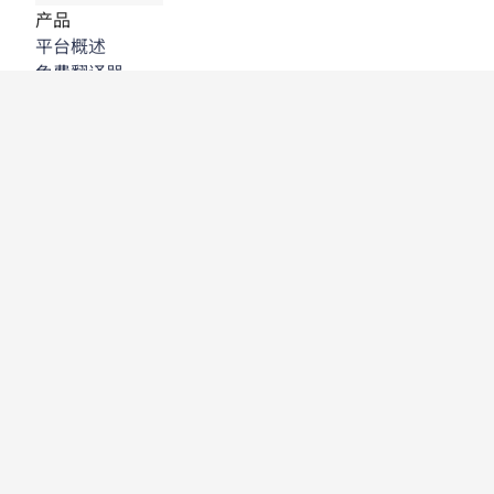
产品
平台概述
免费翻译器
DeepL API
DeepL Write
DeepL Voice
DeepL Voice for Meetings
DeepL Voice for Conversations
应用程序与集成
DeepL Pro
为何选择 DeepL
数据安全
质量
Customization Hub
辅助功能
功能
文档翻译