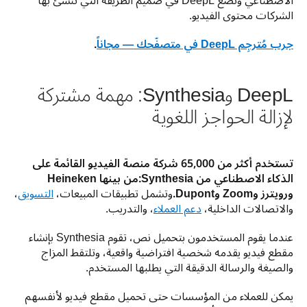
الاصطناعي ونضع DeepL في صميم الطريقة التي تنشئ بها 
الشركات محتوى الفيديو.
جرب مُترجِم ‎DeepL‏ في متصفّحك — مجاناً
.
DeepL وSynthesia: مهمة مشتركة
لإزالة الحواجز اللغوية
تستخدم أكثر من 65,000 شركة منصة الفيديو القائمة على 
الذكاء الاصطناعي من Synthesia:من بينها Heineken 
ورويترز وZoom وDupont.
وتشمل تطبيقات المبيعات، 
التسويق
، 
والاتصالات الداخلية، 
دعم العملاء
، والتدريب.
عندما يقوم المستخدمون بتحميل نص، تقوم Synthesia بإنشاء 
مقطع فيديو يقدمه شخصية افتراضية واقعية، وتلتقط المزاج 
والصيغة والرسالة الدقيقة التي يطلبها المستخدم.
يمكن للعملاء من المؤسسات حتى تحميل مقطع فيديو لأنفسهم 