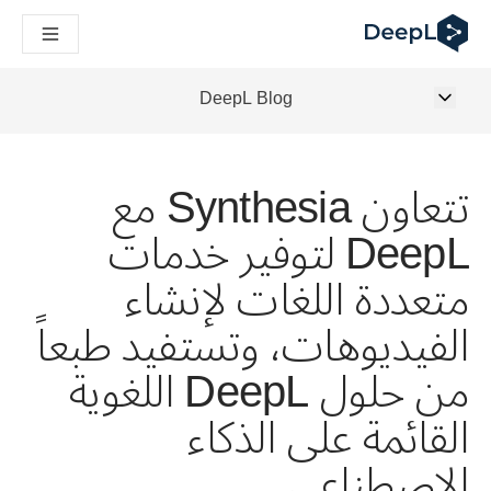
DeepL لوكلاء الذكاء الاصطناعي
Translation Flow في DeepL: عمليات سير عمل جديدة مدعومة بالذكاء الاصطناعي لحالات الاستخدام والتكاملات الرئيسية
The ROI of AI-native translation
How we brought Swiss German to DeepL
DeepL Blog
اكتشف «Translation Flow»: حل ترجمة/توطين يعمل على أتمتة سير عمل الترجمة من البداية إلى النهاية، لكل فريق يحتاج إليه
فك رموز الثقة في الحلول اللغوية القائمة على الذكاء الاصطناعي للمؤسسات
كيف نعمل على تطوير نظام تقييم الجودة للترجمة في DeepL
تتعاون Synthesia مع
من ترجمة النصوص عالية الجودة إلى منصة صوتية تعمل في الوقت ال
ing an instantly accessible voice demo with DeepL Voice API
DeepL لتوفير خدمات
متعددة اللغات لإنشاء
الفيديوهات، وتستفيد طبعاً
من حلول DeepL اللغوية
القائمة على الذكاء
الاصطناعي.