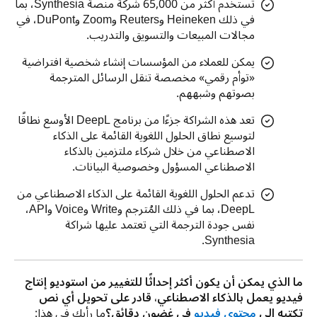
تستخدم أكثر من 65,000 شركة منصة Synthesia، بما
في ذلك Heineken وReuters وZoom وDuPont، في
مجالات المبيعات والتسويق والتدريب.
يمكن للعملاء من المؤسسات إنشاء شخصية افتراضية
«توأم رقمي» مخصصة تنقل الرسائل المترجمة
بصوتهم وشبههم.
تعد هذه الشراكة جزءًا من برنامج DeepL الأوسع نطاقًا
لتوسيع نطاق الحلول اللغوية القائمة على الذكاء
الاصطناعي من خلال شركاء ملتزمين بالذكاء
الاصطناعي المسؤول وخصوصية البيانات.
تدعم الحلول اللغوية القائمة على الذكاء الاصطناعي من
DeepL، بما في ذلك المُترجم وWrite وVoice وAPI،
نفس جودة الترجمة التي تعتمد عليها شراكة
Synthesia.
ما الذي يمكن أن يكون أكثر إحداثًا للتغيير من استوديو إنتاج 
فيديو يعمل بالذكاء الاصطناعي، قادر على تحويل أي نص 
تكتبه إلى 
محتوى فيديو
 في غضون دقائق؟
ما رأيك في هذا: 