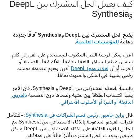
كيف يعمل الحل المشترك بين DeepL
وSynthesia
يفتح الحل المشترك بين DeepL وSynthesia آفاقًا جديدة 
وهامة 
للمؤسسات العالمية
. 
الآن، يمكن ترجمة النص المكتوب للمستخدم على الفور إلى كلام 
سلس وملائم للسياق باللغة اليابانية أو الألمانية أو الصينية أو 
العربية أو أي 
لغة تدعمها DeepL
 أخرى.ويقوم بتقديمه تجسيد 
رقمي يشبهه في الشكل والصوت تمامًا.
بالنسبة للعملاء المشتركين بين DeepL و Synthesia، فإن الأمر 
يشبه اكتساب الطلاقة بين عشية وضحاها دون التضحية 
بالفروق 
الدقيقة أو النبرة أو الأسلوب الاحترافي
.
قال 
براين جامبور، رئيس قسم الشراكات في Synthesia
: «تتكامل 
قدرات الفيديو المدعومة بالذكاء الاصطناعي من Synthesia مع 
الحلول اللغوية القائمة على الذكاء الاصطناعي من DeepL بشكل 
طبيعي، ويحدث الحل المشترك تأثيرًا هائلاً على عملائنا».