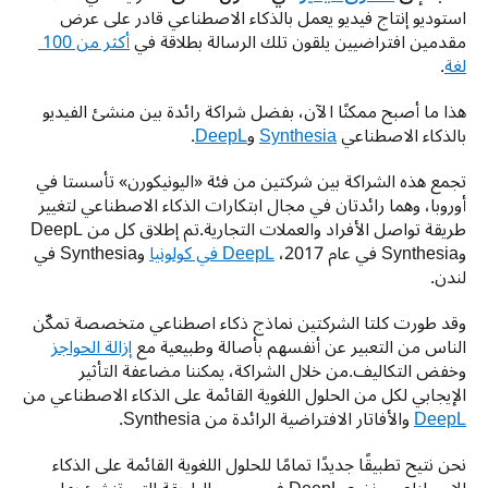
استوديو إنتاج فيديو يعمل بالذكاء الاصطناعي قادر على عرض 
مقدمين افتراضيين يلقون تلك الرسالة بطلاقة في 
أكثر من 100 
لغة
.
هذا ما أصبح ممكنًا الآن، بفضل شراكة رائدة بين منشئ الفيديو 
بالذكاء الاصطناعي 
Synthesia
 و
DeepL
.
تجمع هذه الشراكة بين شركتين من فئة «اليونيكورن» تأسستا في 
أوروبا، وهما رائدتان في مجال ابتكارات الذكاء الاصطناعي لتغيير 
طريقة تواصل الأفراد والعملات التجارية.تم إطلاق كل من DeepL 
وSynthesia في عام 2017، 
DeepL في كولونيا
 وSynthesia في 
لندن.
وقد طورت كلتا الشركتين نماذج ذكاء اصطناعي متخصصة تمكّن 
الناس من التعبير عن أنفسهم بأصالة وطبيعية مع 
إزالة الحواجز
وخفض التكاليف.من خلال الشراكة، يمكننا مضاعفة التأثير 
الإيجابي لكل من الحلول اللغوية القائمة على الذكاء الاصطناعي من 
DeepL
 والأفاتار الافتراضية الرائدة من Synthesia.
نحن نتيح تطبيقًا جديدًا تمامًا للحلول اللغوية القائمة على الذكاء 