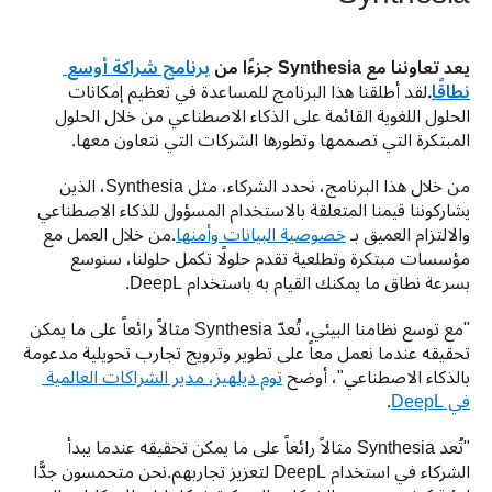
يعد تعاوننا مع Synthesia جزءًا من 
برنامج شراكة أوسع 
نطاقًا
.
لقد أطلقنا هذا البرنامج للمساعدة في تعظيم إمكانات 
الحلول اللغوية القائمة على الذكاء الاصطناعي من خلال الحلول 
المبتكرة التي تصممها وتطورها الشركات التي نتعاون معها.
من خلال هذا البرنامج، نحدد الشركاء، مثل Synthesia، الذين 
يشاركوننا قيمنا المتعلقة بالاستخدام المسؤول للذكاء الاصطناعي 
والالتزام العميق بـ 
خصوصية البيانات وأمنها
.من خلال العمل مع 
مؤسسات مبتكرة وتطلعية تقدم حلولًا تكمل حلولنا، سنوسع 
بسرعة نطاق ما يمكنك القيام به باستخدام DeepL.
"مع توسع نظامنا البيئي، تُعدّ Synthesia مثالاً رائعاً على ما يمكن 
تحقيقه عندما نعمل معاً على تطوير وترويج تجارب تحويلية مدعومة 
بالذكاء الاصطناعي"، أوضح 
توم ديلهيز، مدير الشراكات العالمية 
في DeepL
.
"تُعد Synthesia مثالاً رائعاً على ما يمكن تحقيقه عندما يبدأ 
الشركاء في استخدام DeepL لتعزيز تجاربهم.نحن متحمسون جدًّا 