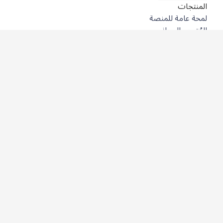
المنتجات
لمحة عامة للمنصة
المُترجِم المجاني
DeepL API
DeepL Write
DeepL Voice
DeepL Voice for Meetings
DeepL Voice for Conversations
التطبيقات والتكاملات
DeepL Pro
لماذا DeepL؟
أمن البيانات
الجودة
Customization Hub
سهولة الوصول
الميزات
ترجمة المستندات