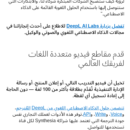
لرؤية كيف ستصبح الشركات المبتكرة شركاء لنا، والابتكارات التي 
ستتوصل إليها باستخدام الحلول اللغوية القائمة على الذكاء 
الاصطناعي."
تفضل بزيارة DeepL AI Labs
 للاطلاع على أحدث إنجازاتنا في 
مجالات الذكاء الاصطناعي اللغوي والصوتي والوكيل.
قدم مقاطع فيديو متعددة اللغات
لفريقك العالمي
تخيل أن فيديو التدريب التالي، أو إعلان المنتج، أو رسالة 
الإدارة التنفيذية تُقدَّم بطلاقة بأكثر من 100 لغة — دون الحاجة 
إلى إعادة تسجيل أي لقطة. 
تتضمن حلول الذكاء الاصطناعي اللغوي من DeepL
المُترجم
، 
و
Voice
، و
Write
، و
API
.توفر هذه الأدوات لعملك التجاري نفس 
جودة الترجمة التي تعتمد عليها شراكة Synthesia لكل قناة 
تستخدمها للتواصل.