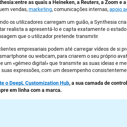
thesia:entre as quais a Heineken, a Reuters, a Zoom e a
luem vendas, 
marketing
, comunicações internas, 
apoio a
ndo os utilizadores carregam um guião, a Synthesia cri
ar realista a apresentá-lo e capta exatamente o estado d
sagem que o utilizador pretende transmitir.
clientes empresariais podem até carregar vídeos de si pr
smartphone ou webcam, para criarem o seu próprio avat
de um «gémeo digital» que transmite as suas ideias e m
s suas expressões, com um desempenho consistentement
ite o DeepL Customization Hub
, a sua camada de control
pre em linha com a marca.