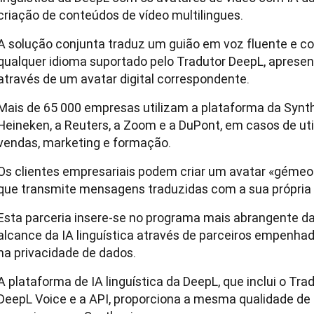
criação de conteúdos de vídeo multilingues.
A solução conjunta traduz um guião em voz fluente e c
qualquer idioma suportado pelo Tradutor DeepL, aprese
através de um avatar digital correspondente.
Mais de 65 000 empresas utilizam a plataforma da Synthe
Heineken, a Reuters, a Zoom e a DuPont, em casos de uti
vendas, marketing e formação.
Os clientes empresariais podem criar um avatar «gémeo 
que transmite mensagens traduzidas com a sua própria
Esta parceria insere-se no programa mais abrangente da
alcance da IA linguística através de parceiros empenhad
na privacidade de dados.
A plataforma de IA linguística da DeepL, que inclui o Trad
DeepL Voice e a API, proporciona a mesma qualidade de