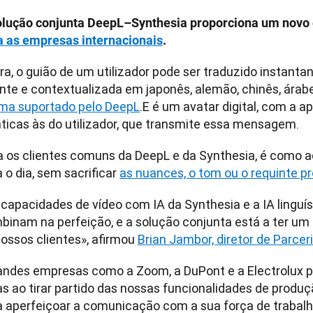
olução conjunta DeepL–Synthesia proporciona um novo e 
a as empresas internacionais
. 
ra, o guião de um utilizador pode ser traduzido instant
oma suportado pelo DeepL
.E é um avatar digital, com a ap
nticas às do utilizador, que transmite essa mensagem.
a os clientes comuns da DeepL e da Synthesia, é como adq
 o dia, sem sacrificar 
as nuances, o tom ou o requinte pr
 capacidades de vídeo com IA da Synthesia e a IA linguís
binam na perfeição, e a solução conjunta está a ter um
ossos clientes», afirmou 
Brian Jambor, diretor de Parcer
andes empresas como a Zoom, a DuPont e a Electrolux 
as ao tirar partido das nossas funcionalidades de produç
a aperfeiçoar a comunicação com a sua força de trabalho