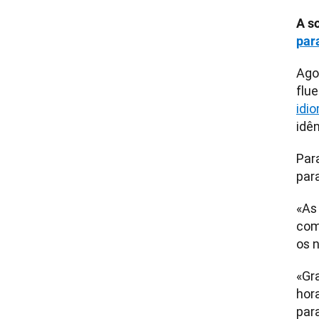
A s
par
Ago
idi
idê
Par
para
«As
com
os n
«Gr
hor
par