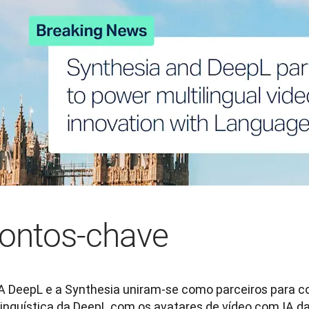
ontos-chave
A DeepL e a Synthesia uniram-se como parceiros para c
linguística da DeepL com os avatares de vídeo com IA da