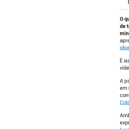
O q
de 
min
apr
idi
É is
víd
A p
em 
com
Col
Amb
exp