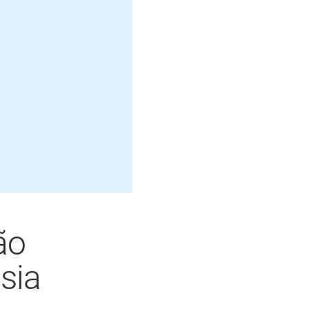
ão
sia