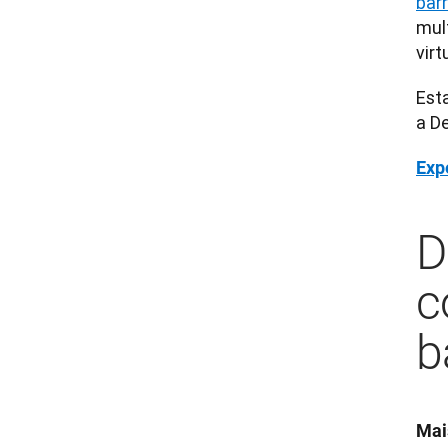
barr
mult
virt
Esta
a D
Exp
D
c
b
Mai