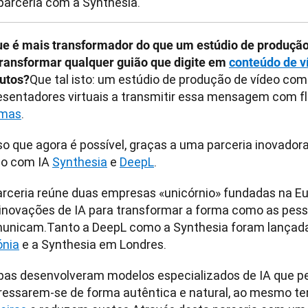
parceria com a Synthesia.
ue é mais transformador do que um estúdio de produção
transformar qualquer guião que digite em 
conteúdo de v
Que tal isto: um estúdio de produção de vídeo com
utos?
esentadores virtuais a transmitir essa mensagem com f
omas
.
so que agora é possível, graças a uma parceria inovadora
eo com IA 
Synthesia
 e 
DeepL
.
arceria reúne duas empresas «unicórnio» fundadas na Eur
inovações de IA para transformar a forma como as pess
unicam.Tanto a DeepL como a Synthesia foram lançada
ónia
 e a Synthesia em Londres.
as desenvolveram modelos especializados de IA que pe
ressarem-se de forma autêntica e natural, ao mesmo t