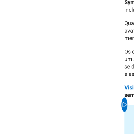
Syn
inc
Qua
avat
men
Os 
um 
se 
e a
Vis
sem