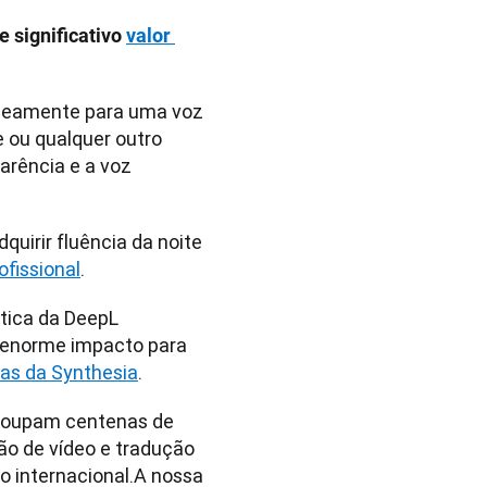
significativo 
valor 
aneamente para uma voz 
fluente e contextualizada em japonês, alemão, chinês, árabe ou qualquer outro 
arência e a voz 
uirir fluência da noite 
ofissional
.
tica da DeepL 
 enorme impacto para 
ias da Synthesia
.
poupam centenas de 
ão de vídeo e tradução 
 internacional.A nossa 