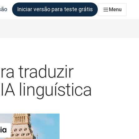
são
Iniciar versão para teste grátis
Menu
as equipas que deles necessitem
a traduzir
A linguística