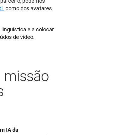
parceiro, podemos 
pL
 como dos avatares 
inguística e a colocar 
údos de vídeo.
a missão
s
m IA da 