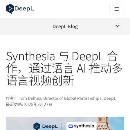
DeepL 人工智能智能体
DeepL Translation Flow：针对关键应用场景和集成的
The ROI of AI-native translation
How we brought Swiss German to DeepL
DeepL Blog
了解 Translation Flow：面向所有需要此类服务的
解读企业级语言人工智能中的信任机制。与Slator的对话
我们如何构建 DeepL 的翻译质量评估系统
Synthesia 与 DeepL 合
从高质量文本翻译到实时语音平台
Building an instantly accessible voice demo with DeepL V
作，通过语言 AI 推动多
语言视频创新
作者：
Tom Delhez, Director of Global Partnerships, DeepL
最近更新:
2025年3月27日