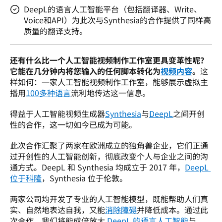
DeepL的语言人工智能平台（包括翻译器、Write、
Voice和API）为此次与Synthesia的合作提供了同样高
质量的翻译支持。
还有什么比一个人工智能视频制作工作室更具变革性呢？
它能在几分钟内将您输入的任何脚本转化为
视频内容
。
这
样如何：一家人工智能视频制作工作室，能够展示虚拟主
播用
100多种语言
流利地传达这一信息。
得益于人工智能视频生成器
Synthesia
与
DeepL
之间开创
性的合作，这一切如今已成为可能。
此次合作汇聚了两家在欧洲成立的独角兽企业，它们正通
过开创性的人工智能创新，彻底改变个人与企业之间的沟
通方式。DeepL 和 Synthesia 均成立于 2017 年，
DeepL 
位于科隆
，Synthesia 位于伦敦。
两家公司均开发了专业的人工智能模型，既能帮助人们真
实、自然地表达自我，又能
消除障碍
并降低成本。通过此
次合作，我们将能成倍放大 
DeepL 的语言人工智能
与 