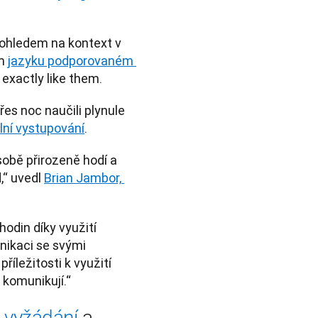
 ohledem na kontext v 
m 
jazyku podporovaném 
 exactly like them.
es noc naučili plynule 
lní vystupování
.
obě přirozeně hodí a 
“ uvedl 
Brian Jambor, 
odin díky využití 
nikaci se svými 
íležitosti k využití 
 komunikují.“
a vyžádání
 a 