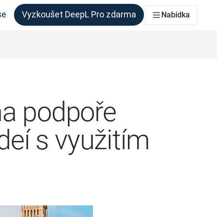
se
Vyzkoušet DeepL Pro zdarma
Nabídka
 každý tým, který to potřebuje
na podpoře
deí s využitím