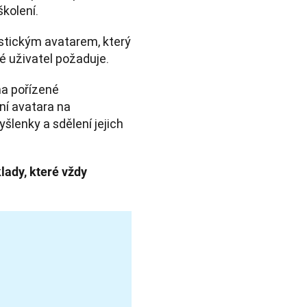
školení.
istickým avatarem, který 
ré uživatel požaduje.
a pořízené 
í avatara na 
šlenky a sdělení jejich 
klady, které vždy 