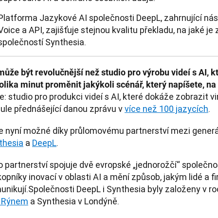
Platforma Jazykové AI společnosti DeepL, zahrnující nást
Voice a API, zajišťuje stejnou kvalitu překladu, na jaké je
společností Synthesia.
může být revolučnější než studio pro výrobu videí s AI, 
lika minut proměnit jakýkoli scénář, který napíšete, na 
e: studio pro produkci videí s AI, které dokáže zobrazit v
ule přednášející danou zprávu v 
více než 100 jazycích
.
thesia
 a 
DeepL
.
 partnerství spojuje dvě evropské „jednorožčí“ společnost
opníky inovací v oblasti AI a mění způsob, jakým lidé a fi
unikují.Společnosti DeepL i Synthesia byly založeny v ro
 Rýnem
 a Synthesia v Londýně.