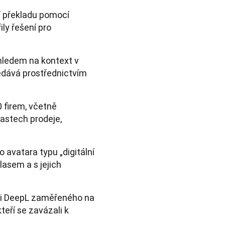
cí překladu pomocí
ly řešení pro
ohledem na kontext v
edává prostřednictvím
 firem, včetně
lastech prodeje,
 avatara typu „digitální
lasem a s jejich
sti DeepL zaměřeného na
teří se zavázali k