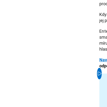
prod
Když
jej 
Ent
sma
míru
hlas
Nav
odp