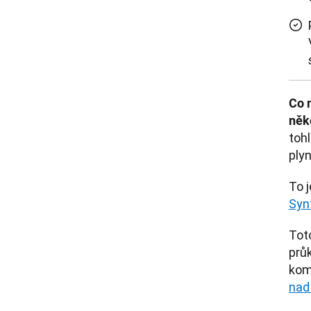
Co 
něko
tohl
plyn
Syn
Toto
průk
kom
nad