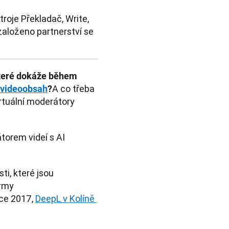
roje Překladač, Write,
 založeno partnerství se
které dokáže během 
A co třeba 
videoobsah
?
irtuální moderátory 
To je nyní možné díky průlomovému partnerství mezi generátorem videí s AI 
i, které jsou 
rmy 
ce 2017, 
DeepL v Kolíně 