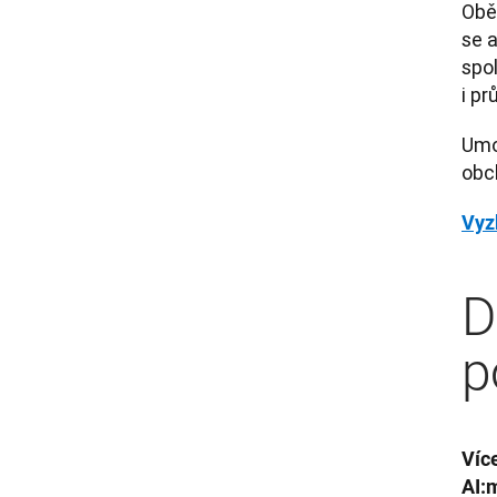
Obě
se a
spo
i pr
Umo
obc
Vyz
D
p
Víc
AI: