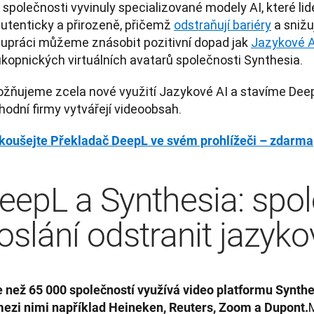
 společnosti vyvinuly specializované modely AI, které li
utenticky a přirozeně, přičemž 
odstraňují bariéry
 a snižu
lupráci můžeme znásobit pozitivní dopad jak 
Jazykové A
ůkopnických virtuálních avatarů společnosti Synthesia.
žňujeme zcela nové využití Jazykové AI a stavíme DeepL
hodní firmy vytvářejí videoobsah.
koušejte Překladač DeepL ve svém prohlížeči – zdarma
eepL a Synthesia: spo
oslání odstranit jazyko
e než 65 000 společností využívá video platformu Synthe
M
mezi nimi například Heineken, Reuters, Zoom a Dupont.