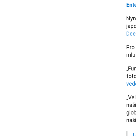
Ent
Nyní
japo
Dee
Pro 
mluv
„Fu
tot
ved
„Vel
naši
glob
naš