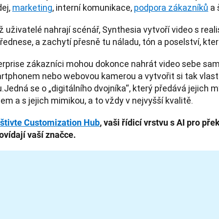
ej, 
marketing
, interní komunikace, 
podpora zákazníků
 a 
 uživatelé nahrají scénář, Synthesia vytvoří video s real
přednese, a zachytí přesně tu náladu, tón a poselství, kte
erprise zákazníci mohou dokonce nahrát video sebe sam
rtphonem nebo webovou kamerou a vytvořit si tak vlastn
.Jedná se o „digitálního dvojníka“, který předává jejich my
em a s jejich mimikou, a to vždy v nejvyšší kvalitě.
štivte Customization Hub
, vaši řídicí vrstvu s AI pro pře
ovídají vaší značce.