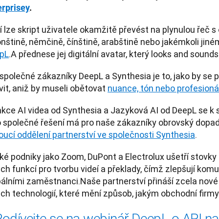
erprisey
. 
 lze skript uživatele okamžitě převést na plynulou řeč s
nštině, němčině, čínštině, arabštině nebo jakémkoli jiné
pL
.A přednese jej digitální avatar, který looks and sounds
společné zákazníky DeepL a Synthesia je to, jako by se př
it, aniž by museli obětovat 
nuance, tón nebo profesioná
nkce AI videa od Synthesia a Jazyková AI od DeepL se k s
o společné řešení má pro naše zákazníky obrovský dopad,
oucí oddělení partnerství ve společnosti Synthesia
.
ké podniky jako Zoom, DuPont a Electrolux ušetří stovky h
ch funkcí pro tvorbu videí a překlady, čímž zlepšují komu
álními zaměstnanci.Naše partnerství přináší zcela nové př
ich technologií, které mění způsob, jakým obchodní firmy
Podívejte se na webinář DeepL o API n