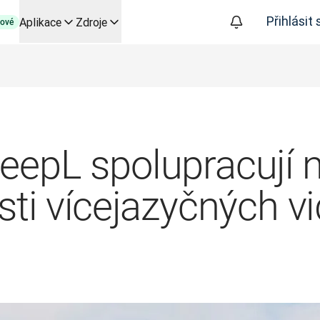
Přihlásit 
Aplikace
Zdroje
ové
py založené na AI pro klíčové případy použití a integrace
izuje překladatelské pracovní postupy od začátku do konce, pro
 společností Slator
oice API
eepL spolupracují 
sti vícejazyčných vi