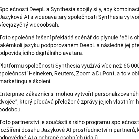
Společnosti DeepL a Synthesia spojily síly, aby kombina
Jazykové AI s videoavatary společnosti Synthesia vytvoři
vícejazyčný videoobsah.
Toto společné řešení překládá scénář do plynulé řeči s 
jakémkoli jazyku podporovaném DeepL a následně jej př
odpovídajícího digitálního avatara.
Platformu společnosti Synthesia využívá více než 65 000
společností Heineken, Reuters, Zoom a DuPont, a to v ob
marketingu a školení.
Enterprise zákazníci si mohou vytvořit personalizovaného
dvojče“, který předává přeložené zprávy jejich vlastním h
podobou.
Toto partnerství je součástí širšího programu společno
rozšíření dosahu Jazykové AI prostřednictvím partnerů, k
odpovědné AI a ochraně osobních údajů.