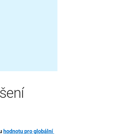
šení
u 
hodnotu pro globální 