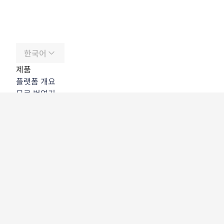
한국어
제품
플랫폼 개요
무료 번역기
DeepL API
DeepL Write
DeepL Voice
DeepL Voice for Meetings
DeepL Voice for Conversations
앱 및 통합
DeepL Pro
DeepL의 강점
데이터 보안
품질