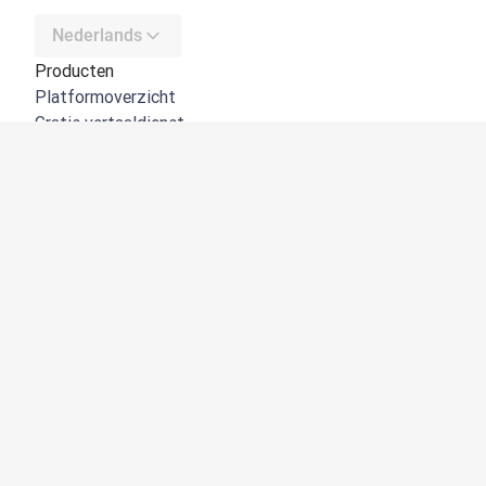
Nederlands
Producten
Platformoverzicht
Gratis vertaaldienst
DeepL API
DeepL Write
DeepL Voice
DeepL Voice for Meetings
DeepL Voice for Conversations
Apps en integraties
DeepL Pro
Waarom DeepL
Gegevensbeveiliging
Kwaliteit
Customization hub
Toegankelijkheid