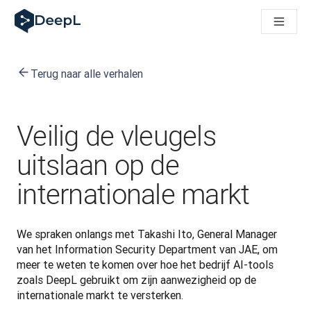
DeepL voor AI-agenten
DeepL Translation Flow: Nieuwe, door AI aangestuurde workfl
The ROI of AI-native translation
How we brought Swiss German to DeepL
Terug naar alle verhalen
Maak kennis met Translation Flow: Lokalisatie die vertaalwor
Vertrouwen in Language AI voor bedrijfstaal ontrafeld. In ges
Hoe wij de kwaliteitsbeoordeling voor DeepL ontwikkelen
Van hoogwaardige tekstvertalingen tot een realtime spraakp
Veilig de vleugels
Building an instantly accessible voice demo with DeepL Voic
uitslaan op de
internationale markt
We spraken onlangs met Takashi Ito, General Manager 
van het Information Security Department van JAE, om 
meer te weten te komen over hoe het bedrijf AI-tools 
zoals DeepL gebruikt om zijn aanwezigheid op de 
internationale markt te versterken.