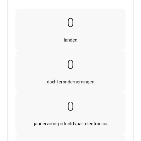
14
0
landen
18
0
dochterondernemingen
70
0
jaar ervaring in luchtvaartelectronica