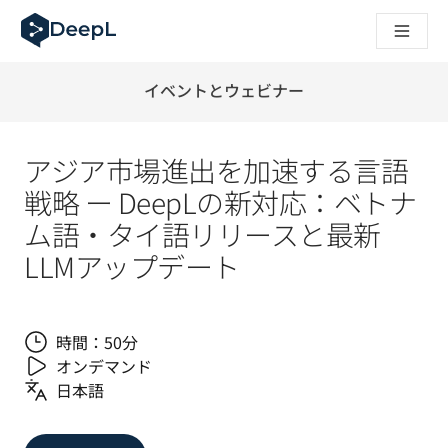
AIエージェント向けDeepL
DeepL Translation Flow：主要なユースケースや
The ROI of AI-native translation
How we brought Swiss German to DeepL
イベントとウェビナー
Translation Flowのご紹介：あらゆるチームの翻
エンタープライズ向け言語AIの信頼性を読み解く――Slato
DeepLにおける翻訳品質評価の構築方法
アジア市場進出を加速する言語
高品質なテキスト翻訳からリアルタイム音声翻訳までを支えるD
戦略 ー DeepLの新対応：ベトナ
Building an instantly accessible voice demo with DeepL V
ム語・タイ語リリースと最新
LLMアップデート
時間：50分
オンデマンド
日本語