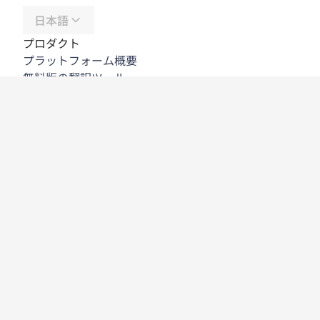
日本語
プロダクト
プラットフォーム概要
無料版の翻訳ツール
DeepL API
DeepL Write
DeepL Voice
DeepL Voice for Meetings
DeepL Voice for Conversations
アプリと連携機能
DeepL Pro
DeepLが選ばれる理由
データセキュリティ
高い品質
カスタマイズハブ
アクセシビリティ