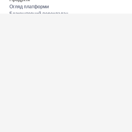
Огляд платформи
Безкоштовний перекладач
DeepL API
DeepL Write
DeepL Voice
DeepL Voice for Meetings
DeepL Voice for Conversations
Програми й інтеграції
DeepL Pro
Чому DeepL
Безпека даних
Якість
Customization Hub
Доступність
Функції
Переклад документів
Переклад документів PDF