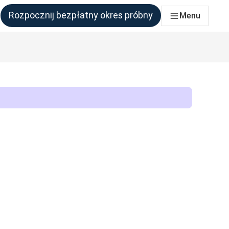
Rozpocznij bezpłatny okres próbny
Menu
połu, który tego potrzebuje