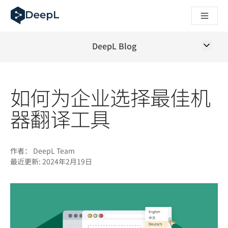
DeepL 人工智能智能体
DeepL Translation Flow：针对关键应用场景和集成的
The ROI of AI-native translation
How we brought Swiss German to DeepL
DeepL Blog
了解 Translation Flow：面向所有需要此类服务的
解读企业级语言人工智能中的信任机制。与Slator的对话
我们如何构建 DeepL 的翻译质量评估系统
如何为企业选择最佳机
从高质量文本翻译到实时语音平台
Building an instantly accessible voice demo with DeepL V
器翻译工具
作者：
DeepL Team
最近更新:
2024年2月19日