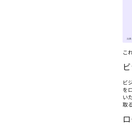
こ
ビ
ビ
を
い
取
ロ