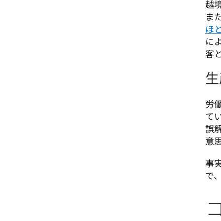
越
ま
ほ
に
客
生
労
て
誤
意
事
で