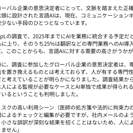
ローバル企業の意思決定者にとって、文脈を踏まえた正
念頭に設計された言語AIは、現在、コミュニケーション
数少ない手段のひとつとなっています。 
epLの調査で、2025年までにAIを業務に統合する予定
2%に上り、そのうち25%は翻訳などの専門業務へのAI
す。このことからも、言語AIに対する需要の高さがうか
時に、調査に参加したグローバル企業の意思決定者は、専
識を置き換えるものとは考えておらず、人が有する専門
だと考えていることが明らかになりました。調査結果か
は人による監視が必要なケースとAI単独で成果が得られ
ているということも判明しました。
リスクの高い利用シーン（医師の処方箋や法的に拘束力
間によるチェックと編集が必要ですが、社内メールのよ
、小さな誤訳が深刻な結果を招くことはないため、人に
ません」
