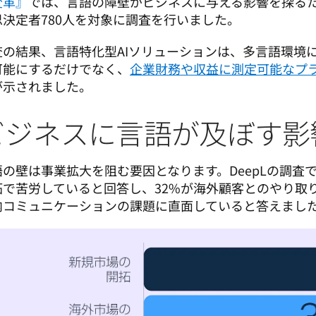
変革』
では、言語の障壁がビジネスに与える影響を探る
思決定者780人を対象に調査を行いました。 
査の結果、言語特化型AIソリューションは、多言語環境
可能にするだけでなく、
企業財務や収益に測定可能なプ
が示されました。
ビジネスに言語が及ぼす影
語の壁は事業拡大を阻む要因となります。DeepLの調査
拓で苦労していると回答し、32%が海外顧客とのやり取り
内コミュニケーションの課題に直面していると答えまし