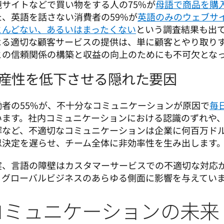
境サイトなどで買い物をする人の75%が
母語で商品を購
た、英語を話さない消費者の59%が
英語のみのウェブサ
とんどない、あるいはまったくない
という調査結果も出
よる適切な顧客サービスの提供は、単に顧客とやり取り
との信頼関係の構築と収益の向上のためにも不可欠とな
産性を低下させる隠れた要因
働者の55%が、不十分なコミュニケーションが原因で
毎
います。社内コミュニケーションにおける認識のずれや
解など、不適切なコミュニケーションは企業に何百万ド
思決定を遅らせ、チーム全体に非効率性を生み出します
実、言語の障壁はカスタマーサービスでの不適切な対応
、グローバルビジネスのあらゆる側面に影響を与えていま
コミュニケーションの未来