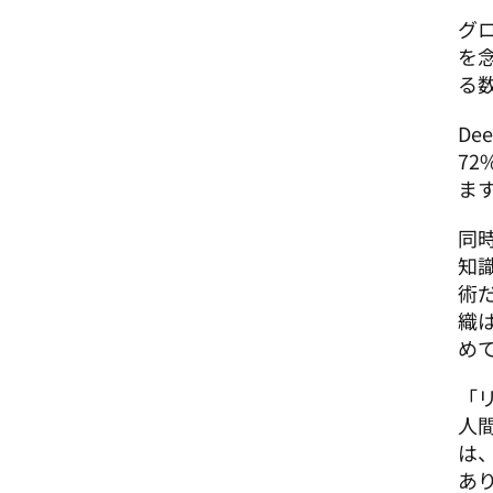
グ
を
る
De
7
ま
同
知
術
織
め
「
人
は
あり