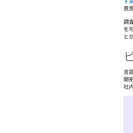
す
意
調
を
と
言
開
社