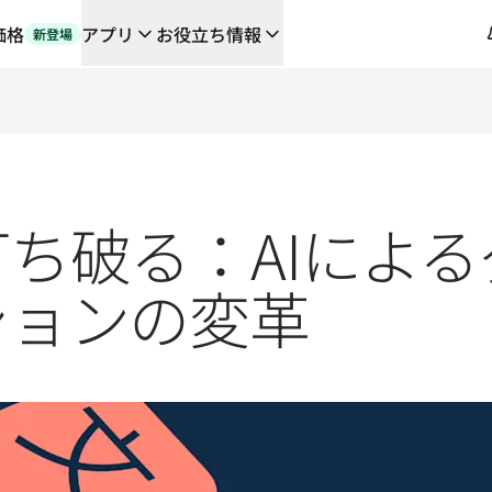
価格
アプリ
お役立ち情報
新登場
や連携機能に対応する、AIを活用した新しいワークフロー
の翻訳ワークフローをエンドツーエンドで自動化するローカライゼーシ
orとの対談
るDeepLの言語AI
ち破る：AIによ
L Voice API
ションの変革