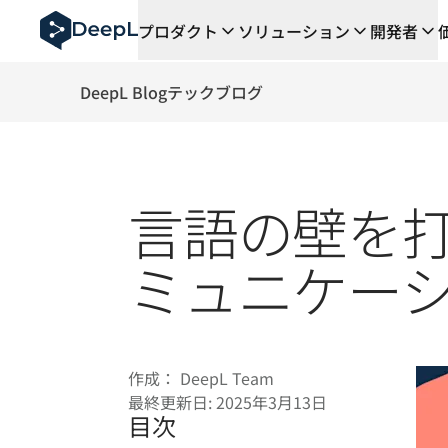
AIエージェント向けDeepL
プロダクト
ソリューション
開発者
DeepL Translation Flow：主要なユースケース
The ROI of AI-native translation
How we brought Swiss German to DeepL
DeepL Blog
テックブログ
Translation Flowのご紹介：あらゆるチーム
エンタープライズ向け言語AIの信頼性を読み解く――Slat
DeepLにおける翻訳品質評価の構築方法
高品質なテキスト翻訳からリアルタイム音声翻訳までを支え
言語の壁を打
Building an instantly accessible voice demo with Deep
ミュニケー
作成：
DeepL Team
最終更新日:
2025年3月13日
目次