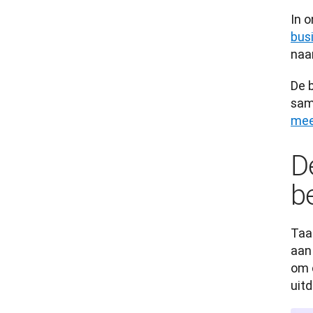
In 
bus
naar
De 
sam
mee
D
b
Taal
aan
om 
uit