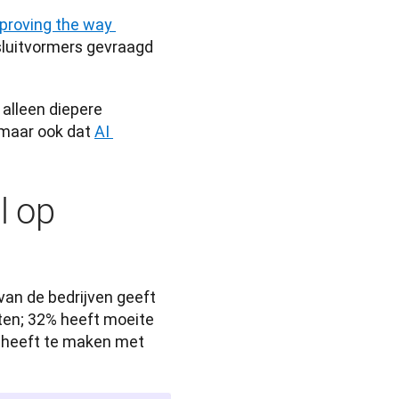
proving the way 
luitvormers gevraagd 
alleen diepere 
maar ook dat 
AI 
l op
an de bedrijven geeft 
en; 32% heeft moeite 
 heeft te maken met 