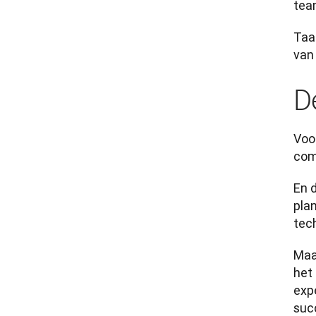
tea
Taal
van
D
Voo
com
En d
plan
tec
Maar
het
exp
suc