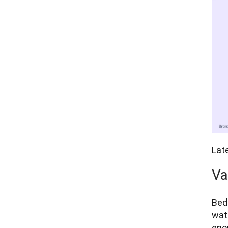
Lat
Va
Bedr
wat
eno