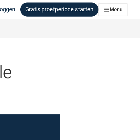
loggen
Gratis proefperiode starten
Menu
er behoefte aan heeft
le