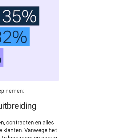
oep nemen:
uitbreiding
, contracten en alles 
we klanten. Vanwege het 
k te langzaam en enorm 