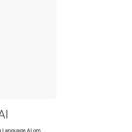
AI
n Language AI om 