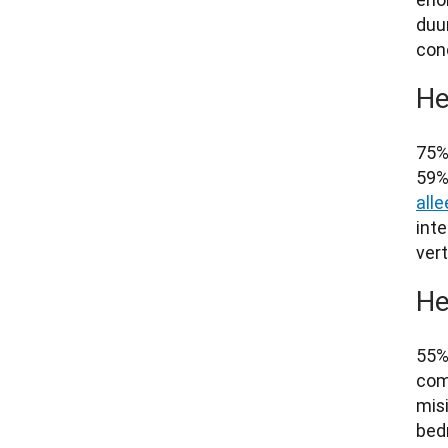
duu
conc
He
75%
59%
all
int
ver
He
55%
com
mis
bedr