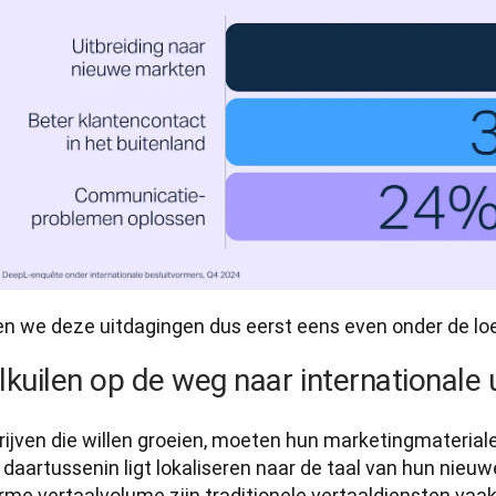
en we deze uitdagingen dus eerst eens even onder de l
lkuilen op de weg naar internationale 
ijven die willen groeien, moeten hun marketingmaterialen
 daartussenin ligt lokaliseren naar de taal van hun nieu
rme vertaalvolume zijn traditionele vertaaldiensten vaa