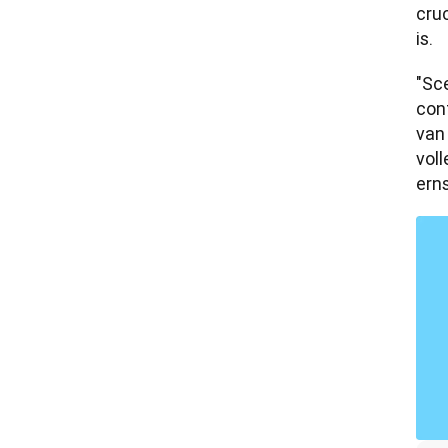
cru
is.
"Sce
cont
van 
voll
ern