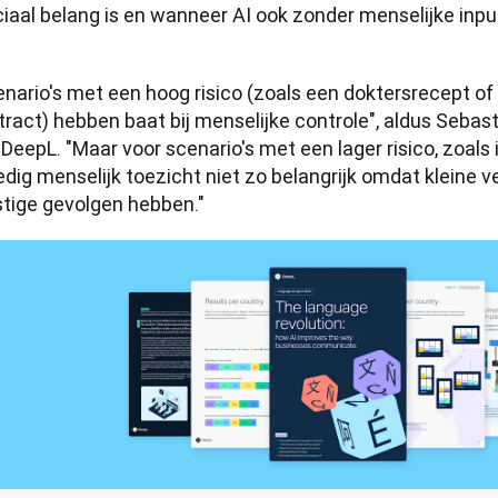
ciaal belang is en wanneer AI ook zonder menselijke inpu
nario's met een hoog risico (zoals een doktersrecept of 
ract) hebben baat bij menselijke controle", aldus Sebast
DeepL. "Maar voor scenario's met een lager risico, zoals in
edig menselijk toezicht niet zo belangrijk omdat kleine v
stige gevolgen hebben."