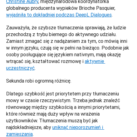
Christine Aubry
, międzynarodowa koordynatorka 
globalnego producenta wypieków Brioche Pasquier, 
wyjaśniła to dokładniej podczas DeepL Dialogues
. 
Zauważyła, że szybsze tłumaczenia sprawiają, że ludzie 
przechodzą z trybu biernego do aktywnego udziału. 
Zamiast zmagać się z nadążaniem za tym, co mówią inni 
w innym języku, czują się w pełni na bieżąco. Podobnie jak 
osoby posługujące się językiem nativnym, mają okazję 
wtrącać się, kształtować rozmowę i 
aktywnie 
uczestniczyć
. 
Sekunda robi ogromną różnicę.
Dlatego szybkość jest priorytetem przy tłumaczeniu 
mowy w czasie rzeczywistym. Trzeba jednak znaleźć 
równowagę między szybkością a innymi priorytetami, 
które również mają duży wpływ na wrażenia 
użytkowników. Tłumaczenia muszą być jak 
najdokładniejsze, aby 
uniknąć nieporozumień i 
zamieszania
. 