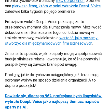
informatyczno-elektroniczny 
NEC Corporation
. Została 
ona 
pierwszą firmą, która w pełni wdrożyła DeepL Voice
zaledwie kilka tygodni po jego premierze. 
Entuzjazm wokół DeepL Voice pokazuje, że to 
przełomowy moment dla tłumaczenia mowy. Możliwość 
dekodowania i tłumaczenia tego, co ludzie mówią w 
trakcie rozmowy, zwielokrotnia 
wartość, jaką możemy 
stworzyć dla międzynarodowych firm biznesowych
. 
Zmienia to sposób, w jaki zespoły mogą współpracować, 
buduje silniejsze relacje i gwarantuje, że różne pomysły i 
perspektywy są zawsze brane pod uwagę. 
Postępy, jakie dotychczas osiągnęliśmy, już teraz mają 
ogromny wpływ na sposób działania organizacji. A to 
dopiero początek!
Dowiedz się, dlaczego 96% profesjonalnych lingwistów 
wybrało DeepL Voice jako najlepszy tłumacz napisów 
oparty na AI
.