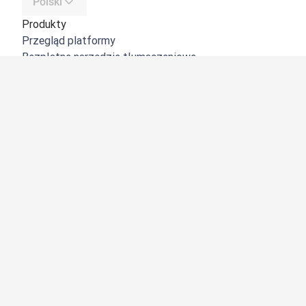
Polski
Produkty
Przegląd platformy
Bezpłatne narzędzie tłumaczeniowe
DeepL API
DeepL Write
DeepL Voice
DeepL Voice for Meetings
DeepL Voice for Conversations
Aplikacje i integracje
DeepL Pro
Dlaczego DeepL?
Bezpieczeństwo danych
Jakość
Customization Hub
Dostępność
Funkcje