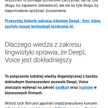
długo, by zapewnić dokładność, ale nie na tyle długo, by 
niepotrzebnie opóźniać zrozumienie.
Przeczytaj historie sukcesu klientów DeepL: firm, które 
zaufały naszej technologii językowej AI
.
Dlaczego wiedza z zakresu
lingwistyki sprawia, że DeepL
Voice jest dokładniejszy
To połączenie ludzkiej wiedzy lingwistycznej z bardzo 
dokładnym tłumaczeniem pozwala DeepL Voice 
znacząco wpłynąć na jakość 
spotkań
 oraz 
rozmów
 w 
biznesowych firmach. 
Wśród tych firm jest japoński międzynarodowy koncern 