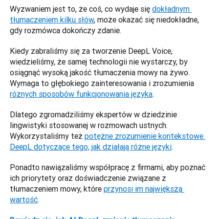
Wyzwaniem jest to, że coś, co wydaje się 
dokładnym 
tłumaczeniem kilku słów
, może okazać się niedokładne, 
gdy rozmówca dokończy zdanie. 
Kiedy zabraliśmy się za tworzenie DeepL Voice, 
wiedzieliśmy, że samej technologii nie wystarczy, by 
osiągnąć wysoką jakość tłumaczenia mowy na żywo. 
Wymaga to głębokiego zainteresowania i zrozumienia 
różnych sposobów funkcjonowania języka
. 
Dlatego zgromadziliśmy ekspertów w dziedzinie 
lingwistyki stosowanej w rozmowach ustnych. 
Wykorzystaliśmy też 
potężne zrozumienie kontekstowe 
DeepL dotyczące tego, jak działają różne języki
. 
Ponadto nawiązaliśmy współpracę z firmami, aby poznać 
ich priorytety oraz doświadczenie związane z 
tłumaczeniem mowy, które 
przynosi im największą 
wartość
.