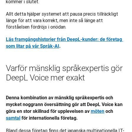
kommer i slutet. 
Allt detta hjälper systemet att pausa precis tillräckligt 
länge för att vara korrekt, men inte så länge att 
förståelsen fördröjs i onödan.
Läs framgångshistorier från DeepL-kunder: de företag 
som litar på vår Språk-AI
.
Varför mänsklig språkexpertis gör
DeepL Voice mer exakt
Denna kombination av mänsklig språkexpertis och 
mycket noggrann översättning gör att DeepL Voice kan 
göra en stor skillnad för upplevelsen av 
möten
 och 
samtal
 för internationella företag. 
Bland dessa företag finns det japanska multinationella IT- 