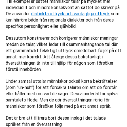
Till exempel är sättet människor talar på mycket mer 
individuellt och mindre konsekvent än sättet de skriver på. 
De använder 
distinkta uttryck och vardagliga uttryck
 som 
kan härröra både från regionala dialekter och från deras 
specifika personlighet eller självbild. 
Dessutom konstruerar och korrigerar människor meningar 
medan de talar, vilket leder till osammanhängande tal där 
ett grammatiskt felaktigt uttryck omedelbart följer på ett 
annat, mer korrekt. Att återge dessa bokstavligt i 
översättningen är inte till hjälp för någon som försöker 
förstå innebörden. 
Under samtal uttalar människor också korta bekräftelser 
(som ”uh-huh”) för att försäkra talaren om att de förstår 
eller håller med om vad de säger. Dessa underlättar själva 
samtalets flöde. Men de gör översättningen rörig för 
människor som försöker följa med på ett annat språk. 
Det är bra att filtrera bort dessa inslag i det talade 
språket från en översättning.