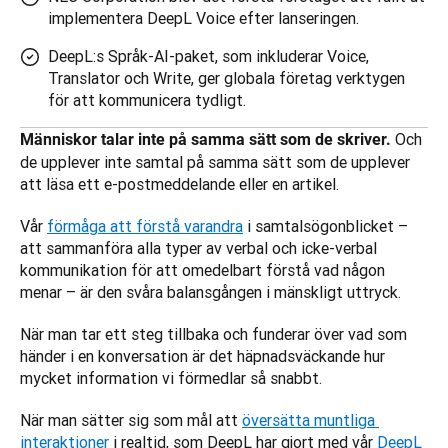
implementera DeepL Voice efter lanseringen.
DeepL:s Språk-AI-paket, som inkluderar Voice,
Translator och Write, ger globala företag verktygen
för att kommunicera tydligt.
Och 
Människor talar inte på samma sätt som de skriver. 
de upplever inte samtal på samma sätt som de upplever 
att läsa ett e-postmeddelande eller en artikel. 
Vår 
förmåga att förstå varandra
 i samtalsögonblicket – 
att sammanföra alla typer av verbal och icke-verbal 
kommunikation för att omedelbart förstå vad någon 
menar – är den svåra balansgången i mänskligt uttryck. 
När man tar ett steg tillbaka och funderar över vad som 
händer i en konversation är det häpnadsväckande hur 
mycket information vi förmedlar så snabbt. 
När man sätter sig som mål att 
översätta muntliga 
interaktioner
 i realtid, som DeepL har gjort med vår 
DeepL 