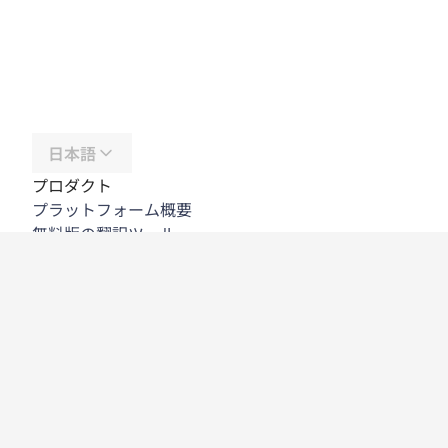
日本語
プロダクト
プラットフォーム概要
無料版の翻訳ツール
DeepL API
DeepL Write
DeepL Voice
DeepL Voice for Meetings
DeepL Voice for Conversations
アプリと連携機能
DeepL Pro
DeepLが選ばれる理由