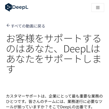
AIエージェント向けDeepL
DeepL Translation Flow：主要なユースケースや
The ROI of AI-native translation
How we brought Swiss German to DeepL
すべての動画に戻る
Translation Flowのご紹介：あらゆるチームの翻
エンタープライズ向け言語AIの信頼性を読み解く――Slato
お客様をサポートする
DeepLにおける翻訳品質評価の構築方法
高品質なテキスト翻訳からリアルタイム音声翻訳までを支えるD
のはあなた、DeepLは
Building an instantly accessible voice demo with DeepL V
あなたをサポートしま
す
カスタマーサポートは、企業にとって最も重要な業務の
ひとつです。皆さんのチームには、業務遂行に必要なツ
ールが揃っていますか？そこでDeepLの出番です。