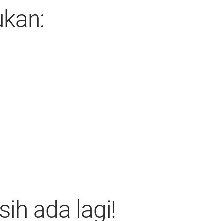
ukan:
ih ada lagi!