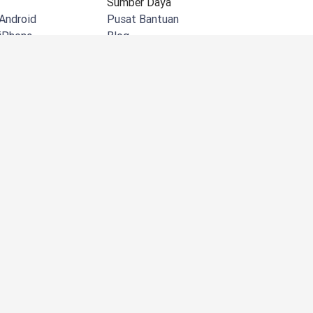
Sumber Daya
Android
Pusat Bantuan
iPhone
Blog
 Windows
Dokumentasi API
pL untuk Chrome
Komunitas
Microsoft Outlook
Cerita Pelanggan
rosoft Word
Acara & Webinar
Microsoft
Pusat Kepercayaan
DeepL Academy
 Google Workspace
Laporan & panduan
 Mac
Laporan bisnis Borderless
pL untuk Firefox
Pusat Acara Musim Semi DeepL
pL untuk Edge
Kebijakan Privasi
iPad
Syarat & Ketentuan
epL
Membatalkan langganan
Status
DeepL AI Labs
Perusahaan
Tentang Kami