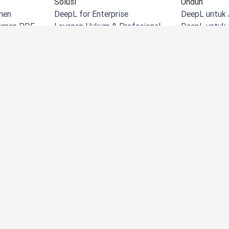
Solusi
Unduh
men
DeepL for Enterprise
DeepL untuk 
kumen PDF
Layanan Hukum & Profesional
DeepL untuk 
umen Word
Ritel & eCommerce
DeepL untuk
kumen PPT
Manufaktur
Ekstensi Dee
Excel
Pemerintah
DeepL untuk 
bar
Jasa Keuangan
DeepL di Mic
an
Farmasi & Ilmu Pengetahuan
DeepL untuk 
Hayati
Powerpoint
Kesehatan
DeepL untuk
ISV & teknologi
DeepL untuk
ami
Ekstensi Dee
Ekstensi Dee
DeepL untuk 
Integrasi De