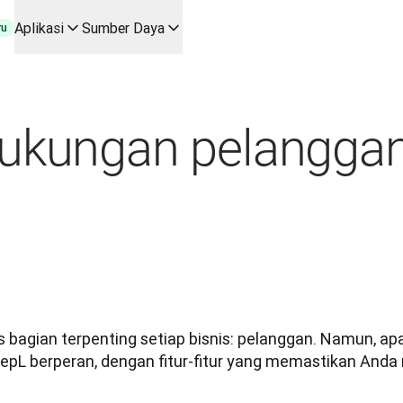
Aplikasi
Sumber Daya
ru
untuk kasus penggunaan utama dan integrasi
 alur kerja terjemahan dari awal hingga akhir, untuk setiap ti
 Dalam percakapan dengan Slator
ukungan pelanggan
ngannya
time
oice API
bagian terpenting setiap bisnis: pelanggan. Namun, apa
eepL berperan, dengan fitur-fitur yang memastikan And