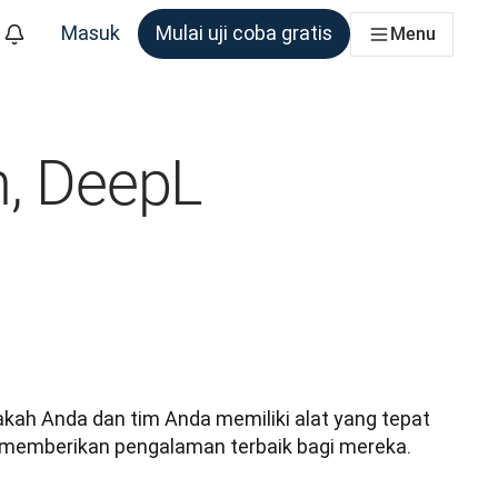
Masuk
Mulai uji coba gratis
Menu
m yang membutuhkannya
, DeepL
kah Anda dan tim Anda memiliki alat yang tepat 
a memberikan pengalaman terbaik bagi mereka.