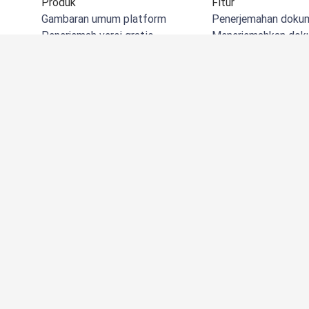
Produk
Fitur
Gambaran umum platform
Penerjemahan doku
Penerjemah versi gratis
Menerjemahkan do
DeepL API
Menerjemahkan dok
DeepL Write
Menerjemahkan do
DeepL Voice
Menerjemahkan file 
DeepL Voice for Meetings
Menerjemahkan gam
DeepL Voice for Conversations
Glosarium terjemah
Aplikasi & Integrasi
SSO
DeepL Pro
Alternatif
Mengapa DeepL
Lihat semua fitur k
Keamanan Data
Kualitas
Customization Hub
Aksesibilitas