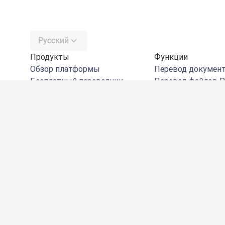
Русский
Продукты
Функции
Обзор платформы
Перевод докумен
Бесплатный переводчик
Перевод файлов 
DeepL API
Перевод файлов W
DeepL Write
Перевод файлов 
DeepL Voice
Перевод файлов E
DeepL Voice for Meetings
Перевод изображ
DeepL Voice for Conversations
Глоссарий
Приложения и интеграции
SSO
DeepL Pro
Альтернативные 
Преимущества DeepL
Смотреть все фун
Защита данных
Качество
Customization Hub