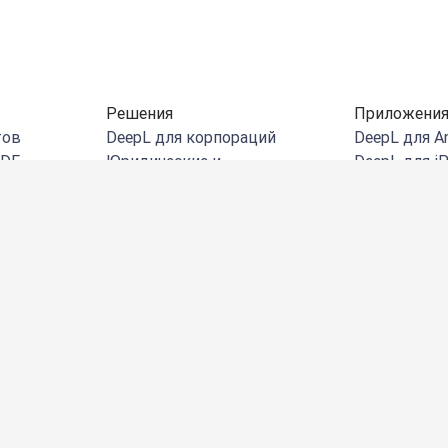
Решения
Приложения
тов
DeepL для корпораций
DeepL для A
PDF
Юридические и
DeepL для i
профессиональные услуги
ord
DeepL для W
Розничная торговля и
PPT
Расширение 
электронная коммерция
xcel
DeepL для Mi
Производство
ений
DeepL для M
Правительство
DeepL для M
Финансовые услуги
PowerPoint
Фармацевтика и
DeepL для G
варианты
естественные науки
DeepL для M
кции
Здравоохранение
Расширение 
Разработка ПО и технологии
Расширение 
DeepL для i
Интеграции