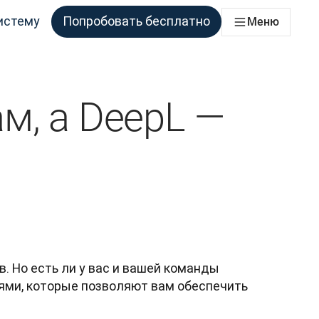
истему
Попробовать бесплатно
Меню
аций
ессы перевода для всех команд, которым это необходимо
м, а DeepL —
Но есть ли у вас и вашей команды 
ми, которые позволяют вам обеспечить 