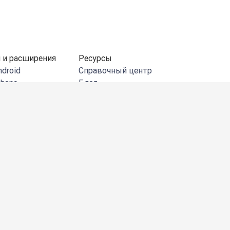
 и расширения
Ресурсы
ndroid
Справочный центр
Phone
Блог
indows
Документация API
DeepL для Chrome
Сообщество
crosoft Outlook
Истории клиентов
icrosoft Word
Мероприятия и вебинары
icrosoft
Центр управления
безопасностью
oogle Workspace
DeepL Academy
ac
Отчеты и руководства
DeepL для Firefox
Отчет Borderless business
DeepL для Edge
Центр весенних мероприятий
DeepL
Pad
Политика
 DeepL