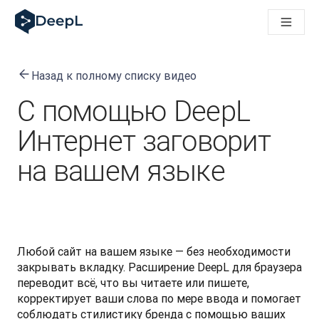
DeepL для ИИ-агентов
Translation Flow в DeepL: Новые рабочие процессы на 
The ROI of AI-native translation
How we brought Swiss German to DeepL
Назад к полному списку видео
Познакомьтесь с Translation Flow: Решение для локали
Разобраться в вопросах доверия к языковому ИИ в сфе
С помощью DeepL
Как мы разрабатываем систему оценки качества перево
От перевода текста до голосовой платформы реальног
Интернет заговорит
Building an instantly accessible voice demo with DeepL Voic
на вашем языке
Любой сайт на вашем языке — без необходимости 
закрывать вкладку. Расширение DeepL для браузера 
переводит всё, что вы читаете или пишете, 
корректирует ваши слова по мере ввода и помогает 
соблюдать стилистику бренда с помощью ваших 