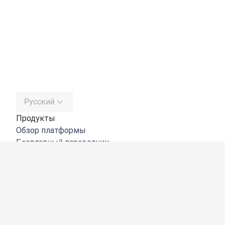
Русский
Продукты
Обзор платформы
Бесплатный переводчик
DeepL API
DeepL Write
DeepL Voice
DeepL Voice for Meetings
DeepL Voice for Conversations
Приложения и интеграции