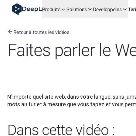
DeepL pour agents IA
Produits
Solutions
Développeurs
Tar
Translation Flow de DeepL : des nouveaux processus optimis
The ROI of AI-native translation
How we brought Swiss German to DeepL
Retour à toutes les vidéos
Découvrez Translation Flow : la localisation qui automatis
Décoder la notion de confiance dans l'IA linguistique pour l
Faites parler le 
Évaluation qualité traduction chez DeepL
De la traduction de texte à la traduction vocale en temps r
Building an instantly accessible voice demo with DeepL V
N'importe quel site web, dans votre langue, sans jamai
mots au fur et à mesure que vous tapez et vous perme
Dans cette vidéo :