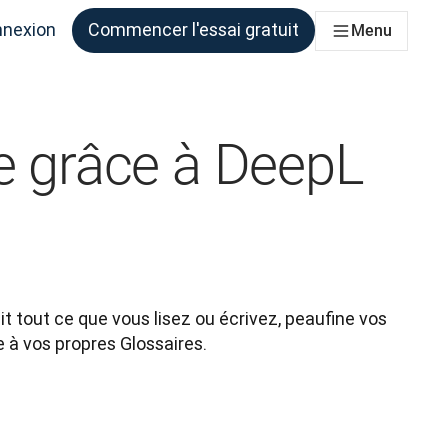
nexion
Commencer l'essai gratuit
Menu
qui en ont besoin
ue grâce à DeepL
t tout ce que vous lisez ou écrivez, peaufine vos 
 à vos propres Glossaires.