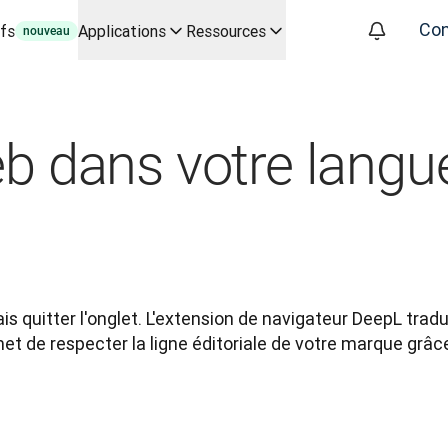
Con
ifs
Applications
Ressources
nouveau
és par l’IA pour vos principaux cas d'usage et intégrations
e vos processus de traduction de A à Z, pour toutes les équipes 
es entreprises Entretien avec Slator
Web dans votre lang
éel
oice API
s quitter l'onglet. L'extension de navigateur DeepL tradui
t de respecter la ligne éditoriale de votre marque grâce