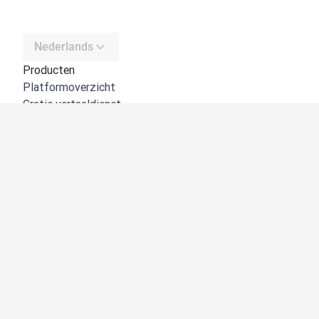
Nederlands
Producten
Platformoverzicht
Gratis vertaaldienst
DeepL API
DeepL Write
DeepL Voice
DeepL Voice for Meetings
DeepL Voice for Conversations
Apps en integraties
DeepL Pro
Waarom DeepL
Gegevensbeveiliging
Kwaliteit
Customization hub
Toegankelijkheid