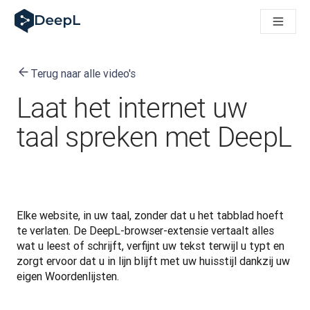
DeepL voor AI-agenten
DeepL Translation Flow: Nieuwe, door AI aangestuurde workfl
The ROI of AI-native translation
How we brought Swiss German to DeepL
Terug naar alle video's
Maak kennis met Translation Flow: Lokalisatie die vertaalwor
Vertrouwen in Language AI voor bedrijfstaal ontrafeld. In ges
Laat het internet uw
Hoe wij de kwaliteitsbeoordeling voor DeepL ontwikkelen
Van hoogwaardige tekstvertalingen tot een realtime spraakp
taal spreken met DeepL
Building an instantly accessible voice demo with DeepL Voic
Elke website, in uw taal, zonder dat u het tabblad hoeft 
te verlaten. De DeepL-browser-extensie vertaalt alles 
wat u leest of schrijft, verfijnt uw tekst terwijl u typt en 
zorgt ervoor dat u in lijn blijft met uw huisstijl dankzij uw 
eigen Woordenlijsten.