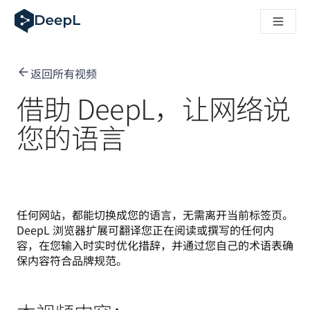
DeepL 人工智能智能体
DeepL Translation Flow：针对关键应用场景和集成的
The ROI of AI-native translation
How we brought Swiss German to DeepL
返回所有视频
了解 Translation Flow：面向所有需要此类服务的
解读企业级语言人工智能中的信任机制。与Slator的对话
借助 DeepL，让网络说
我们如何构建 DeepL 的翻译质量评估系统
从高质量文本翻译到实时语音平台
您的语言
Building an instantly accessible voice demo with DeepL V
任何网站，都能切换成您的语言，无需离开当前标签页。
DeepL 浏览器扩展可翻译您正在阅读或撰写的任何内
容，在您输入时实时优化措辞，并通过您自己的术语表确
保内容符合品牌规范。