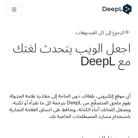
DeepL لوكلاء الذكاء الاصطناعي
Translation Flow في DeepL: عمليات سير عمل جديدة مدعومة بالذكاء الاصطناعي لحالات الاستخدام والتكاملات الرئيسية
The ROI of AI-native translation
How we brought Swiss German to DeepL
الرجوع إلى كل الفيديوهات
اكتشف «Translation Flow»: حل ترجمة/توطين يعمل على أتمتة سير عمل الترجمة من البداية إلى النهاية، لكل فريق يحتاج إليه
فك رموز الثقة في الحلول اللغوية القائمة على الذكاء الاصطناعي للمؤسسات
اجعل الويب يتحدث لغتك
كيف نعمل على تطوير نظام تقييم الجودة للترجمة في DeepL
مع DeepL
من ترجمة النصوص عالية الجودة إلى منصة صوتية تعمل في الوقت ال
ing an instantly accessible voice demo with DeepL Voice API
أي موقع إلكتروني، بلغةك، دون الحاجة إلى مغادرة علامة الجدولة. 
يقوم ملحق المتصفّح من DeepL بترجمة كل ما تقرأه أو تكتبه، 
ويصقل كلماتك أثناء الكتابة، ويحافظ على اتساق العلامة التجارية 
باستخدام مسارد المصطلحات الخاصة بك.