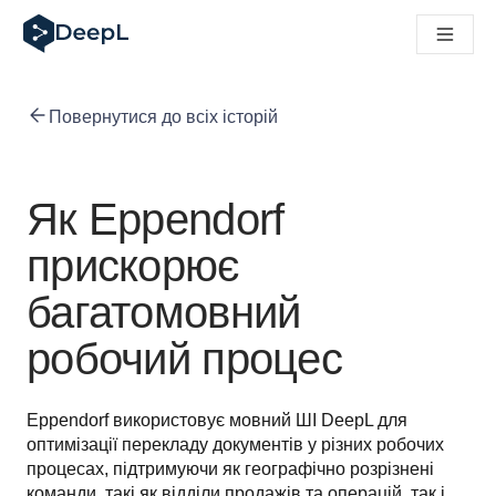
DeepL для ШІ-агентів
Translation Flow в DeepL: Нові робочі процеси на основі 
The ROI of AI-native translation
How we brought Swiss German to DeepL
Повернутися до всіх історій
Відкрийте для себе Translation Flow: Локалізація, що авт
Розшифровка довіри до мовного ШІ в підприємстві. У розм
Як ми розробляємо систему оцінювання якості переклад
Від якісного перекладу до голосової платформи реальног
Як Eppendorf
Building an instantly accessible voice demo with DeepL Voi
прискорює
багатомовний
робочий процес
Eppendorf використовує мовний ШІ DeepL для 
оптимізації перекладу документів у різних робочих 
процесах, підтримуючи як географічно розрізнені 
команди, такі як відділи продажів та операцій, так і 