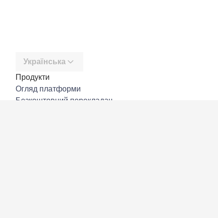
Українська
Продукти
Огляд платформи
Безкоштовний перекладач
DeepL API
DeepL Write
DeepL Voice
DeepL Voice for Meetings
DeepL Voice for Conversations
Програми й інтеграції
DeepL Pro
Чому DeepL
Безпека даних
Якість