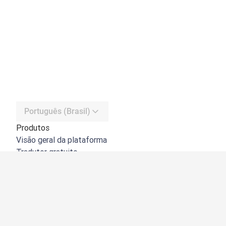
Português (Brasil)
Produtos
Visão geral da plataforma
Tradutor gratuito
API do DeepL
DeepL Write
DeepL Voice
DeepL Voice for Meetings
DeepL Voice for Conversations
Apps e integrações