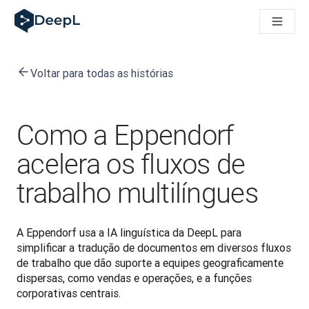
DeepL para agentes de IA
Translation Flow do DeepL: Novos fluxos de trabalho com IA p
The ROI of AI-native translation
How we brought Swiss German to DeepL
Voltar para todas as histórias
Conheça o Translation Flow: Localização que automatiza os f
Entendendo a confiança na IA linguística empresarial. Em con
Desenvolvendo a Avaliação de Qualidade de Tradução do Dee
De tradução de qualidade a plataforma de voz em tempo real
Como a Eppendorf
Building an instantly accessible voice demo with DeepL Voic
acelera os fluxos de
trabalho multilíngues
A Eppendorf usa a IA linguística da DeepL para 
simplificar a tradução de documentos em diversos fluxos 
de trabalho que dão suporte a equipes geograficamente 
dispersas, como vendas e operações, e a funções 
corporativas centrais.