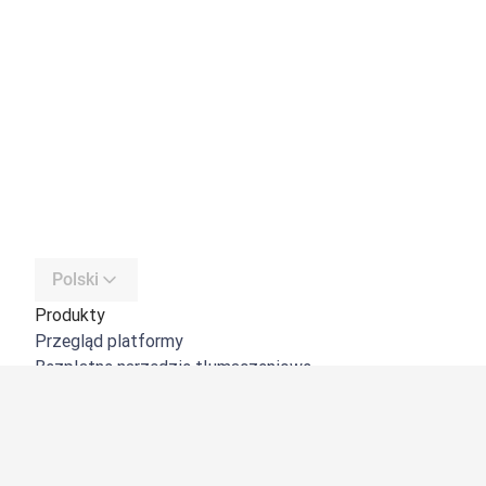
Polski
Produkty
Przegląd platformy
Bezpłatne narzędzie tłumaczeniowe
DeepL API
DeepL Write
DeepL Voice
DeepL Voice for Meetings