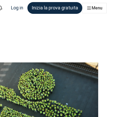
Log in
Inizia la prova gratuita
Menu
am che ne ha bisogno