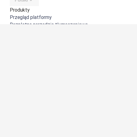
Produkty
Przegląd platformy
Bezpłatne narzędzie tłumaczeniowe
DeepL API
DeepL Write
DeepL Voice
DeepL Voice for Meetings
DeepL Voice for Conversations
Aplikacje i integracje
DeepL Pro
Dlaczego DeepL?
Bezpieczeństwo danych
Jakość
Customization Hub
Dostępność
Funkcje