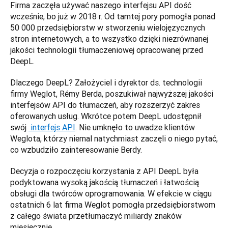
Firma zaczęła używać naszego interfejsu API dość 
wcześnie, bo już w 2018 r. Od tamtej pory pomogła ponad 
50 000 przedsiębiorstw w stworzeniu wielojęzycznych 
stron internetowych, a to wszystko dzięki niezrównanej 
jakości technologii tłumaczeniowej opracowanej przed 
DeepL. 
Dlaczego DeepL? Założyciel i dyrektor ds. technologii 
firmy Weglot, Rémy Berda, poszukiwał najwyższej jakości 
interfejsów API do tłumaczeń, aby rozszerzyć zakres 
oferowanych usług. Wkrótce potem DeepL udostępnił 
swój 
 interfejs API
. Nie umknęło to uwadze klientów 
Weglota, którzy niemal natychmiast zaczęli o niego pytać, 
co wzbudziło zainteresowanie Berdy. 
Decyzja o rozpoczęciu korzystania z API DeepL była 
podyktowana wysoką jakością tłumaczeń i łatwością 
obsługi dla twórców oprogramowania. W efekcie w ciągu 
ostatnich 6 lat firma Weglot pomogła przedsiębiorstwom 
z całego świata przetłumaczyć miliardy znaków 
miesięcznie. 