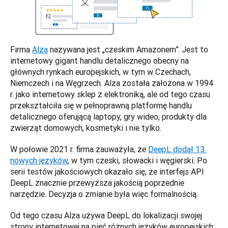
Firma 
Alza
 nazywana jest „czeskim Amazonem”. Jest to 
internetowy gigant handlu detalicznego obecny na 
głównych rynkach europejskich, w tym w Czechach, 
Niemczech i na Węgrzech. Alza została założona w 1994 
r. jako internetowy sklep z elektroniką, ale od tego czasu 
przekształciła się w pełnoprawną platformę handlu 
detalicznego oferującą laptopy, gry wideo, produkty dla 
zwierząt domowych, kosmetyki i nie tylko. 
W połowie 2021 r. firma zauważyła, że 
DeepL dodał 13 
nowych języków
, w tym czeski, słowacki i węgierski. Po 
serii testów jakościowych okazało się, że interfejs API 
DeepL znacznie przewyższa jakością poprzednie 
narzędzie. Decyzja o zmianie była więc formalnością.  
Od tego czasu Alza używa DeepL do lokalizacji swojej 
strony internetowej na pięć różnych języków europejskich: 