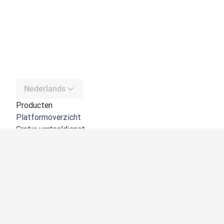
Nederlands
Producten
Platformoverzicht
Gratis vertaaldienst
DeepL API
DeepL Write
DeepL Voice
DeepL Voice for Meetings
DeepL Voice for Conversations
Apps en integraties
DeepL Pro