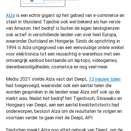
Alza
 is een echte gigant op het gebied van e-commerce en 
staat in thuisland Tsjechië ook wel bekend als hun versie 
van Amazon. Het bedrijf is buiten de eigen landsgrenzen 
ook actief in verschillende landen van over heel Europa, 
waaronder Duitsland en Hongarije. Sinds de oprichting in 
1994 is Alza uitgegroeid van een eenvoudige online winkel 
voor elektronica tot een reusachtig e-warenhuis met een 
omvangrijk aanbod bestaande uit laptops, videogames, 
dierenbenodigdheden, cosmetica en nog veel meer. 
Medio 2021 stelde Alza vast dat DeepL 
13 nieuwe talen
had toegevoegd, waaronder ook een aantal talen die 
worden gesproken in de landen waar Alza zelf ook op de 
markt was. Nadat het bedrijf het Tsjechisch, Slowaaks en 
Hongaars van DeepL aan een aantal kwaliteitstests had 
onderworpen, besloot Alza om de resultaten te volgen en 
voortaan verder te gaan met de DeepL API.  
Sindsdien maakt Alza nog altijd gebruik van DeepL om de 