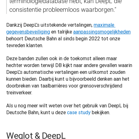
terminologiedatabase hebt, kan DeepL die 
consistentie probleemloos waarborgen." 
Dankzij DeepL's uitstekende vertalingen, 
maximale 
gegevensbeveiliging
 en talrijke 
aanpassingsmogelijkheden
behoort Deutsche Bahn al sinds begin 2022 tot onze 
tevreden klanten.  
Deze banden zullen ook in de toekomst alleen maar 
hechter worden terwijl DB kijkt naar andere gevallen waarin 
DeepL's automatische vertalingen een uitkomst zouden 
kunnen bieden. Daarbij kunt u bijvoorbeeld denken aan het 
doorbreken van taalbarrières voor grensoverschrijdend 
treinverkeer. 
Als u nog meer wilt weten over het gebruik van DeepL bij 
Deutsche Bahn, kunt u deze 
case study
 bekijken. 
Weglot & DeepL