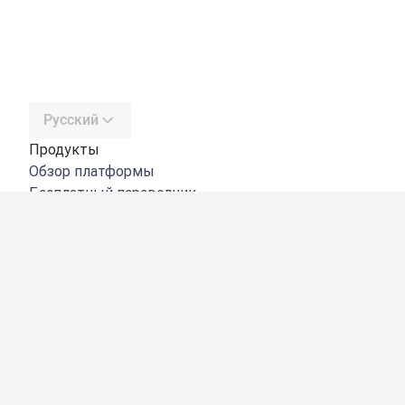
Русский
Продукты
Обзор платформы
Бесплатный переводчик
DeepL API
DeepL Write
DeepL Voice
DeepL Voice for Meetings
DeepL Voice for Conversations
Приложения и интеграции
DeepL Pro
Преимущества DeepL
Защита данных