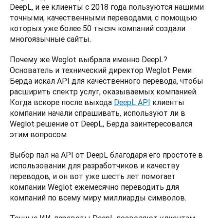
DeepL, и ее клиенты с 2018 года пользуются нашими 
точными, качественными переводами, с помощью 
которых уже более 50 тысяч компаний создали 
многоязычные сайты. 
Почему же Weglot выбрала именно DeepL? 
Основатель и технический директор Weglot Реми 
Берда искал API для качественного перевода, чтобы 
расширить спектр услуг, оказываемых компанией. 
Когда вскоре после выхода 
DeepL API
 клиенты 
компании начали спрашивать, используют ли в 
Weglot решение от DeepL, Берда заинтересовался 
этим вопросом. 
Выбор пал на API от DeepL благодаря его простоте в 
использовании для разработчиков и качеству 
переводов, и он вот уже шесть лет помогает 
компании Weglot ежемесячно переводить для 
компаний по всему миру миллиарды символов. 
Точные ИИ-переводы DeepL позволяют клиентам 