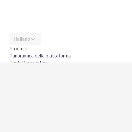
Italiano
Prodotti
Panoramica della piattaforma
Traduttore gratuito
API di DeepL
DeepL Write
DeepL Voice
DeepL Voice for Meetings
DeepL Voice for Conversations
App e integrazioni
DeepL Pro
Perché DeepL
Sicurezza dei dati