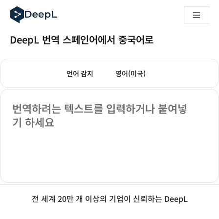
AI 에이전트용 DeepL
DeepL Translation Flow: 주요 사용 사례 및 통합 기능을 
The ROI of AI-native translation
DeepL 번역 스페인어에서 중국어로
How we brought Swiss German to DeepL
Translation Flow를 만나보세요: 번역 워크플로우를 처음부
번역 모드
텍스트 번역
기업용 언어 AI에 대한 신뢰 해독. Slator와의 대담
도착 언어를 선택하세요. 현재 선택된 언어:
도착 언어를 선택하세요. 현재 
언어 감지
영어(미국)
DeepL의 번역 품질 평가 시스템을 구축하는 방법
고품질 텍스트 번역에서 실시간 음성 플랫폼까지
출발 텍스트
Building an instantly accessible voice demo with DeepL V
번역하려는 텍스트를 입력하거나 붙여넣
기 하세요
전 세계 20만 개 이상의 기업이 신뢰하는 DeepL