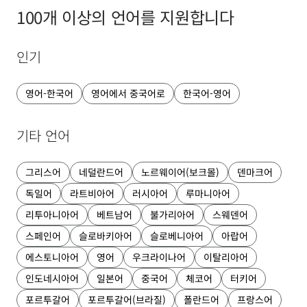
100개 이상의 언어를 지원합니다
인기
영어-한국어
영어에서 중국어로
한국어-영어
기타 언어
그리스어
네덜란드어
노르웨이어(보크몰)
덴마크어
독일어
라트비아어
러시아어
루마니아어
리투아니아어
베트남어
불가리아어
스웨덴어
스페인어
슬로바키아어
슬로베니아어
아랍어
에스토니아어
영어
우크라이나어
이탈리아어
인도네시아어
일본어
중국어
체코어
터키어
포르투갈어
포르투갈어(브라질)
폴란드어
프랑스어