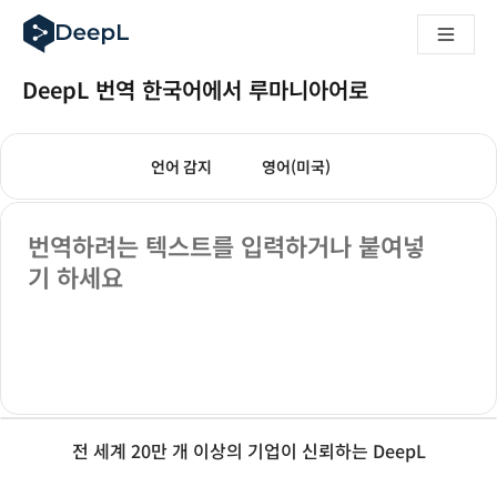
AI 에이전트용 DeepL
DeepL Translation Flow: 주요 사용 사례 및 통합 기능을 
The ROI of AI-native translation
DeepL 번역 한국어에서 루마니아어로
How we brought Swiss German to DeepL
Translation Flow를 만나보세요: 번역 워크플로우를 처음부
번역 모드
텍스트 번역
기업용 언어 AI에 대한 신뢰 해독. Slator와의 대담
도착 언어를 선택하세요. 현재 선택된 언어:
도착 언어를 선택하세요. 현재 
언어 감지
영어(미국)
DeepL의 번역 품질 평가 시스템을 구축하는 방법
고품질 텍스트 번역에서 실시간 음성 플랫폼까지
출발 텍스트
Building an instantly accessible voice demo with DeepL V
번역하려는 텍스트를 입력하거나 붙여넣
기 하세요
전 세계 20만 개 이상의 기업이 신뢰하는 DeepL