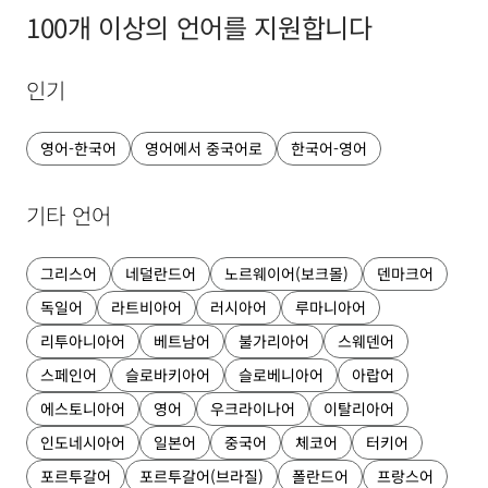
100개 이상의 언어를 지원합니다
인기
영어-한국어
영어에서 중국어로
한국어-영어
기타 언어
그리스어
네덜란드어
노르웨이어(보크몰)
덴마크어
독일어
라트비아어
러시아어
루마니아어
리투아니아어
베트남어
불가리아어
스웨덴어
스페인어
슬로바키아어
슬로베니아어
아랍어
에스토니아어
영어
우크라이나어
이탈리아어
인도네시아어
일본어
중국어
체코어
터키어
포르투갈어
포르투갈어(브라질)
폴란드어
프랑스어