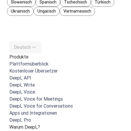
Slowenisch
Spanisch
Tschechisch
Türkisch
Ukrainisch
Ungarisch
Vietnamesisch
Deutsch
Produkte
Plattformüberblick
Kostenloser Übersetzer
DeepL API
DeepL Write
DeepL Voice
DeepL Voice for Meetings
DeepL Voice for Conversations
Apps und Integrationen
DeepL Pro
Warum DeepL?