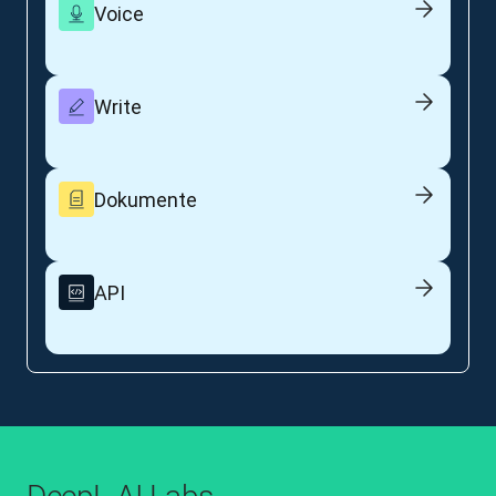
Voice
Write
Dokumente
API