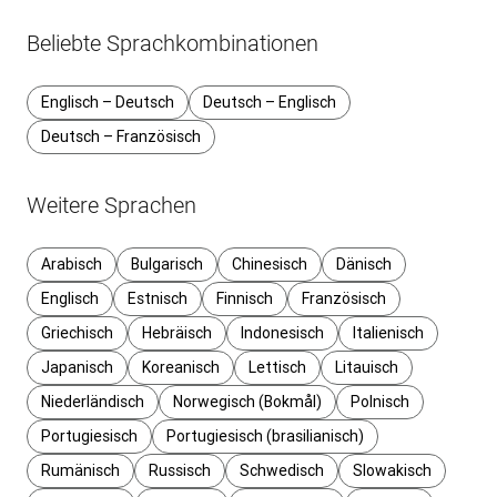
Beliebte Sprachkombinationen
Englisch – Deutsch
Deutsch – Englisch
Deutsch – Französisch
Weitere Sprachen
Arabisch
Bulgarisch
Chinesisch
Dänisch
Englisch
Estnisch
Finnisch
Französisch
Griechisch
Hebräisch
Indonesisch
Italienisch
Japanisch
Koreanisch
Lettisch
Litauisch
Niederländisch
Norwegisch (Bokmål)
Polnisch
Portugiesisch
Portugiesisch (brasilianisch)
Rumänisch
Russisch
Schwedisch
Slowakisch