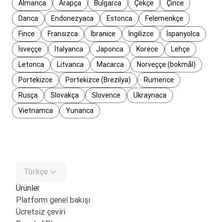
Almanca
Arapça
Bulgarca
Çekçe
Çince
Danca
Endonezyaca
Estonca
Felemenkçe
Fince
Fransızca
İbranice
İngilizce
İspanyolca
İsveççe
İtalyanca
Japonca
Korece
Lehçe
Letonca
Litvanca
Macarca
Norveççe (bokmål)
Portekizce
Portekizce (Brezilya)
Rumence
Rusça
Slovakça
Slovence
Ukraynaca
Vietnamca
Yunanca
Türkçe
Ürünler
Platform genel bakışı
Ücretsiz çeviri