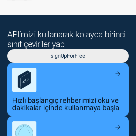
API’mizi kullanarak kolayca birinci
sınıf çeviriler yap
signUpForFree
Hızlı başlangıç rehberimizi oku ve
dakikalar içinde kullanmaya başla