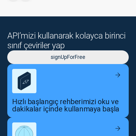
API’mizi kullanarak kolayca birinci
sınıf çeviriler yap
signUpForFree
Hızlı başlangıç rehberimizi oku ve
dakikalar içinde kullanmaya başla