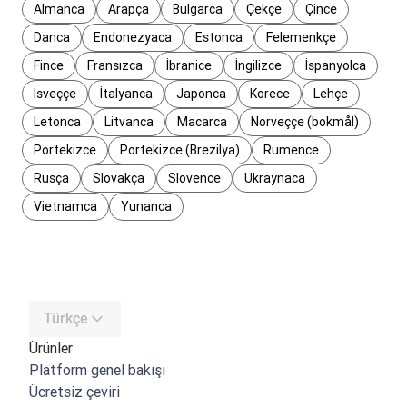
Almanca
Arapça
Bulgarca
Çekçe
Çince
Danca
Endonezyaca
Estonca
Felemenkçe
Fince
Fransızca
İbranice
İngilizce
İspanyolca
İsveççe
İtalyanca
Japonca
Korece
Lehçe
Letonca
Litvanca
Macarca
Norveççe (bokmål)
Portekizce
Portekizce (Brezilya)
Rumence
Rusça
Slovakça
Slovence
Ukraynaca
Vietnamca
Yunanca
Türkçe
Ürünler
Platform genel bakışı
Ücretsiz çeviri