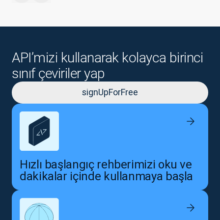
API’mizi kullanarak kolayca birinci
sınıf çeviriler yap
signUpForFree
Hızlı başlangıç rehberimizi oku ve
dakikalar içinde kullanmaya başla