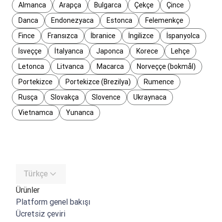
Almanca
Arapça
Bulgarca
Çekçe
Çince
Danca
Endonezyaca
Estonca
Felemenkçe
Fince
Fransızca
İbranice
İngilizce
İspanyolca
İsveççe
İtalyanca
Japonca
Korece
Lehçe
Letonca
Litvanca
Macarca
Norveççe (bokmål)
Portekizce
Portekizce (Brezilya)
Rumence
Rusça
Slovakça
Slovence
Ukraynaca
Vietnamca
Yunanca
Türkçe
Ürünler
Platform genel bakışı
Ücretsiz çeviri