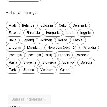
Bahasa lainnya
Arab
Belanda
Bulgaria
Ceko
Denmark
Estonia
Finlandia
Hongaria
Ibrani
Inggris
Italia
Jepang
Jerman
Korea
Latvia
Lituania
Mandarin
Norwegia (bokmål)
Polandia
Portugis
Portugis (Brasil)
Prancis
Romania
Rusia
Slovenia
Slowakia
Spanyol
Swedia
Turki
Ukraina
Vietnam
Yunani
Bahasa Indonesia