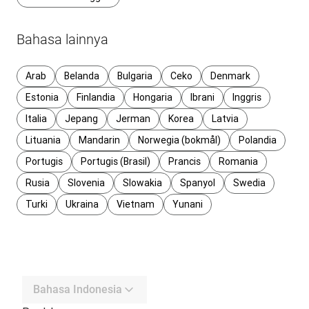
Bahasa lainnya
Arab
Belanda
Bulgaria
Ceko
Denmark
Estonia
Finlandia
Hongaria
Ibrani
Inggris
Italia
Jepang
Jerman
Korea
Latvia
Lituania
Mandarin
Norwegia (bokmål)
Polandia
Portugis
Portugis (Brasil)
Prancis
Romania
Rusia
Slovenia
Slowakia
Spanyol
Swedia
Turki
Ukraina
Vietnam
Yunani
Bahasa Indonesia