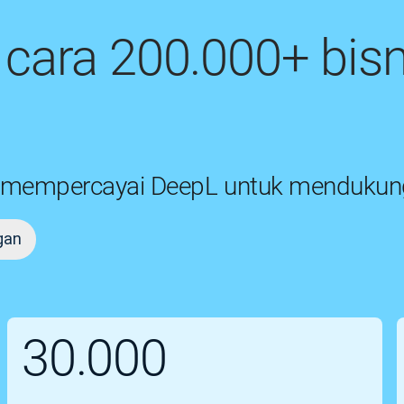
ara 200.000+ bisn
a mempercayai DeepL untuk mendukun
gan
30.000