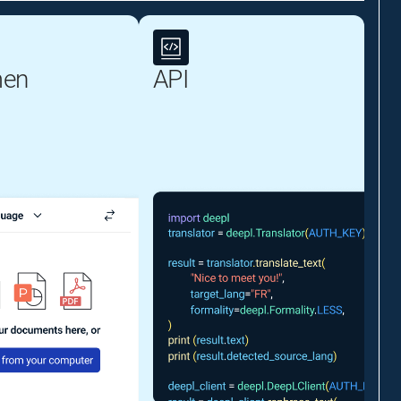
en
API