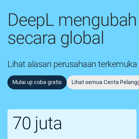
DeepL mengubah c
secara global
Lihat alasan perusahaan terkemuk
Mulai uji coba gratis
Lihat semua Cerita Pelang
70 juta