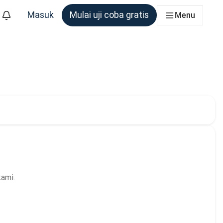
Masuk
Mulai uji coba gratis
Menu
m yang membutuhkannya
ang saat ini dipilih:
kami.