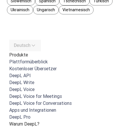
Slowenisch
Spanisch
Tschechisch
Türkisch
Ukrainisch
Ungarisch
Vietnamesisch
Deutsch
Produkte
Plattformüberblick
Kostenloser Übersetzer
DeepL API
DeepL Write
DeepL Voice
DeepL Voice for Meetings
DeepL Voice for Conversations
Apps und Integrationen
DeepL Pro
Warum DeepL?