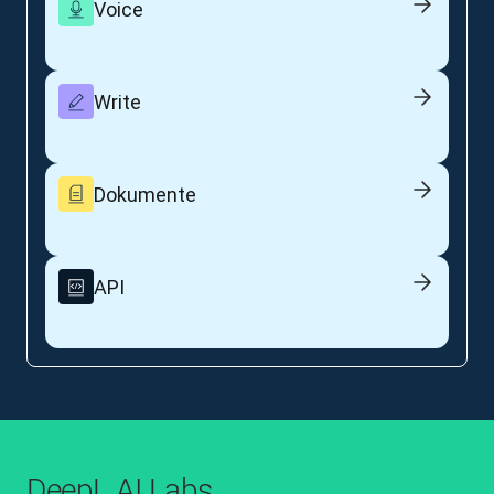
Voice
Write
Dokumente
API
DeepL AI Labs