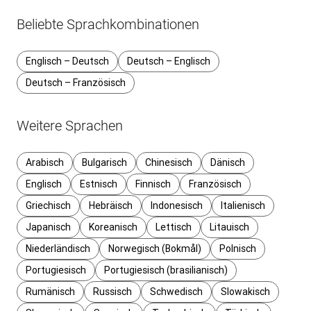
Beliebte Sprachkombinationen
Englisch – Deutsch
Deutsch – Englisch
Deutsch – Französisch
Weitere Sprachen
Arabisch
Bulgarisch
Chinesisch
Dänisch
Englisch
Estnisch
Finnisch
Französisch
Griechisch
Hebräisch
Indonesisch
Italienisch
Japanisch
Koreanisch
Lettisch
Litauisch
Niederländisch
Norwegisch (Bokmål)
Polnisch
Portugiesisch
Portugiesisch (brasilianisch)
Rumänisch
Russisch
Schwedisch
Slowakisch